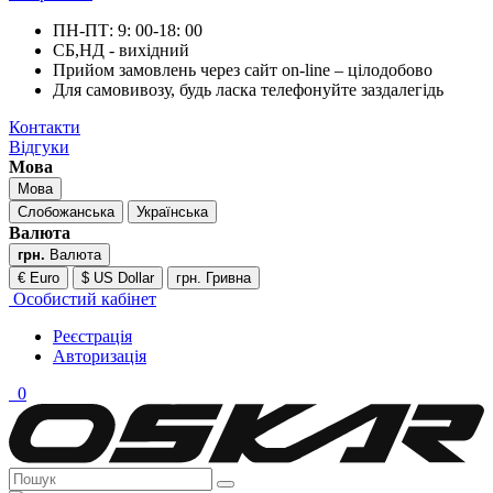
ПН-ПТ: 9: 00-18: 00
СБ,НД - вихідний
Прийом замовлень через сайт on-line – цілодобово
Для самовивозу, будь ласка телефонуйте заздалегідь
Контакти
Відгуки
Мова
Мова
Слобожанська
Українська
Валюта
грн.
Валюта
€ Euro
$ US Dollar
грн. Гривна
Особистий кабінет
Реєстрація
Авторизація
0