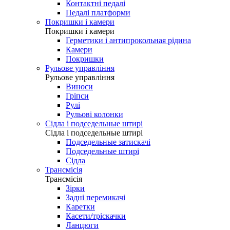
Контактні педалі
Педалі платформи
Покришки і камери
Покришки і камери
Герметики і антипрокольная рідина
Камери
Покришки
Рульове управління
Рульове управління
Виноси
Гріпси
Рулі
Рульові колонки
Сідла і подседельные штирі
Сідла і подседельные штирі
Подседельные затискачі
Подседельные штирі
Сідла
Трансмісія
Трансмісія
Зірки
Задні перемикачі
Каретки
Касети/тріскачки
Ланцюги