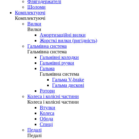
Флягодержателі
Шоломи
Комплектуючі
Комплектуючі
Вилки
Вилки
Амортизаційні вилки
Жорсткі вилки (ригідність)
Гальмівна система
Гальмівна система
Гальмівні колодки
Гальмівні ручки
Гальма
Гальмівна система
Гальма V-brake
Гальма дискові
Ротори
Колеса і колісні частини
Колеса і колісні частини
Втулки
Колеса
Обода
Спиці
Педалі
Педалі