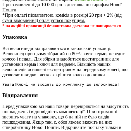
При замовленні до 10 000 грн .: доставка по тарифам Нової
Пошти.
*
При оплаті післяплатою, комісія в розмірі
20 грн + 2% (від
суми замовлення) оплачується покупцем.
* на акційні пропозиції безкоштовна доставка не поширюється
Упаковка
Всі велосипеди відправляються в заводській упаковці.
Велосипед при цьому зібраний на 80%: зняте кермо, переднє
колесо і педалі. Для збірки знадобиться шестигранник для
установки керма і ключ для педалей. Більшість наших
велосипедів оснащені ексцентриком на передньому колесі, що
дозволяє швидко і легко закріпити колесо до вилки.
Увага!
Відправлення
Перед упаковкою всі наші товари перевіряються на відсутність
пошкоджень і відповідність комплектації. При отриманні
зверніть увагу на упаковку, що б на ній не було слідів
пошкодження. Якщо такі є, обов'язково вкажіть на них
співробітнику Нової Пошти. Відкривайте посилку тільки в