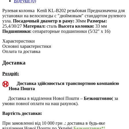
Відгуки (0)
Рулевая колонка Kenli KL-B202 резьбовая Предназначена для
установки на велосипеды с "дюймовым" стандартом рулевого
узла.
Посадочный диаметр в раму:
30мм
Размеры:
25,4/30/27
Материал:
сталь
Высота колонки:
33 мм
Подшипники:
сепараторные подшипники (5/32" x 16)
Характеристики
Основні характеристики
Оплата та доставка
Доставка
Роздріб:
Доставка здійснюється транспортною компанією
Нова Пошта
Доставка в відділення Нової Пошти –
Безкоштовно
( за
умови повної оплати на наш рахунок).
Вартість доставки:
При замовленні від 10 000 грн .: доставка в будь-яке
відділення Нової Пошти по Україні
Безкоштовна*!