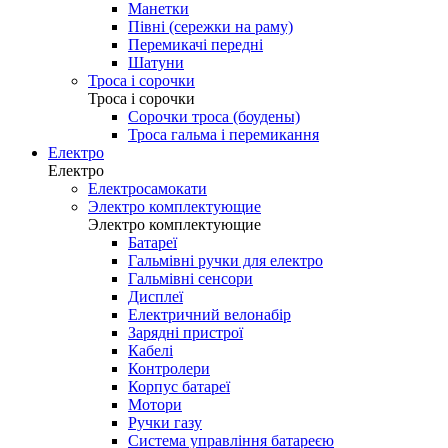
Манетки
Півні (сережки на раму)
Перемикачі передні
Шатуни
Троса і сорочки
Троса і сорочки
Сорочки троса (боудены)
Троса гальма і перемикання
Електро
Електро
Електросамокати
Электро комплектующие
Электро комплектующие
Батареї
Гальмівні ручки для електро
Гальмівні сенсори
Дисплеї
Електричний велонабір
Зарядні пристрої
Кабелі
Контролери
Корпус батареї
Мотори
Ручки газу
Система управління батареєю