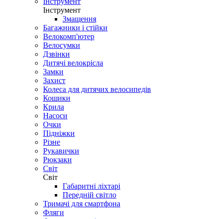
Інструмент
Інструмент
Змащення
Багажники і стійки
Велокомп'ютер
Велосумки
Дзвінки
Дитячі велокрісла
Замки
Захист
Колеса для дитячих велосипедів
Кошики
Крила
Насоси
Очки
Підніжки
Різне
Рукавички
Рюкзаки
Світ
Світ
Габаритні ліхтарі
Передній світло
Тримачі для смартфона
Фляги