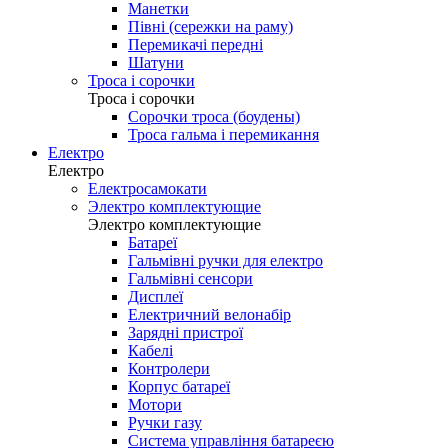
Манетки
Півні (сережки на раму)
Перемикачі передні
Шатуни
Троса і сорочки
Троса і сорочки
Сорочки троса (боудены)
Троса гальма і перемикання
Електро
Електро
Електросамокати
Электро комплектующие
Электро комплектующие
Батареї
Гальмівні ручки для електро
Гальмівні сенсори
Дисплеї
Електричний велонабір
Зарядні пристрої
Кабелі
Контролери
Корпус батареї
Мотори
Ручки газу
Система управління батареєю