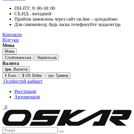
ПН-ПТ: 9: 00-18: 00
СБ,НД - вихідний
Прийом замовлень через сайт on-line – цілодобово
Для самовивозу, будь ласка телефонуйте заздалегідь
Контакти
Відгуки
Мова
Мова
Слобожанська
Українська
Валюта
грн.
Валюта
€ Euro
$ US Dollar
грн. Гривна
Особистий кабінет
Реєстрація
Авторизація
0