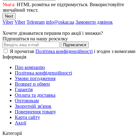
Увага:
HTML розмітка не підтримується. Використовуйте
звичайний текст.
Next
Viber
Viber
Telegram
info@oskar.ua
Замовити дзвінок
Хочете дізнаватися першим про акції і знижки?
Підпишіться на нашу розсилку
Підписатися
Я прочитав
Політика конфіденційності
і згоден з вимогами
Інформація
Про компанію
Політика конфіденційності
Умови погодження
Возврат и обмен
Гарантія
Оплата та доставка
Оптовикам
Зворотній зв'язок
Повернення товару
Карта сайту
Акції
Категорії