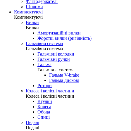
Флягодержателі
Шоломи
Комплектуючі
Комплектуючі
Вилки
Вилки
Амортизаційні вилки
Жорсткі вилки (ригідність)
Гальмівна система
Гальмівна система
Гальмівні колодки
Гальмівні ручки
Гальма
Гальмівна система
Гальма V-brake
Гальма дискові
Ротори
Колеса і колісні частини
Колеса і колісні частини
Втулки
Колеса
Обода
Спиці
Педалі
Педалі