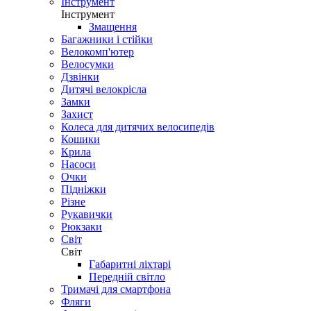
Інструмент
Інструмент
Змащення
Багажники і стійки
Велокомп'ютер
Велосумки
Дзвінки
Дитячі велокрісла
Замки
Захист
Колеса для дитячих велосипедів
Кошики
Крила
Насоси
Очки
Підніжки
Різне
Рукавички
Рюкзаки
Світ
Світ
Габаритні ліхтарі
Передній світло
Тримачі для смартфона
Фляги