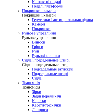
Контактні педалі
Педалі платформи
Покришки і камери
Покришки і камери
Герметики і антипрокольная рідина
Камери
Покришки
Рульове управління
Рульове управління
Виноси
Гріпси
Рулі
Рульові колонки
Сідла і подседельные штирі
Сідла і подседельные штирі
Подседельные затискачі
Подседельные штирі
Сідла
Трансмісія
Трансмісія
Зірки
Задні перемикачі
Каретки
Касети/тріскачки
Ланцюги