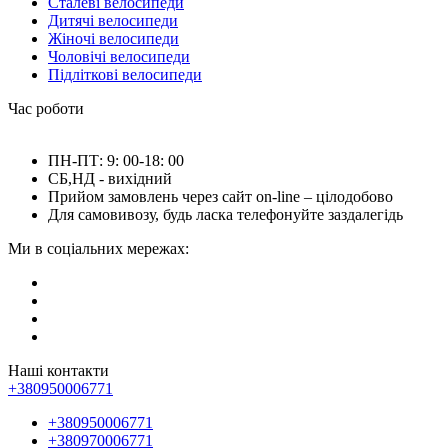
Сталеві велосипеди
Дитячі велосипеди
Жіночі велосипеди
Чоловічі велосипеди
Підліткові велосипеди
Час роботи
ПН-ПТ: 9: 00-18: 00
СБ,НД - вихідний
Прийом замовлень через сайт on-line – цілодобово
Для самовивозу, будь ласка телефонуйте заздалегідь
Ми в соціальних мережах:
Наші контакти
+380950006771
+380950006771
+380970006771