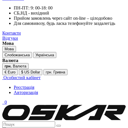
ПН-ПТ: 9: 00-18: 00
СБ,НД - вихідний
Прийом замовлень через сайт on-line – цілодобово
Для самовивозу, будь ласка телефонуйте заздалегідь
Контакти
Відгуки
Мова
Мова
Слобожанська
Українська
Валюта
грн.
Валюта
€ Euro
$ US Dollar
грн. Гривна
Особистий кабінет
Реєстрація
Авторизація
0