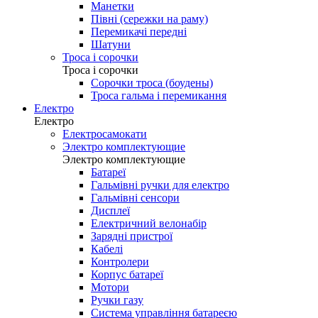
Манетки
Півні (сережки на раму)
Перемикачі передні
Шатуни
Троса і сорочки
Троса і сорочки
Сорочки троса (боудены)
Троса гальма і перемикання
Електро
Електро
Електросамокати
Электро комплектующие
Электро комплектующие
Батареї
Гальмівні ручки для електро
Гальмівні сенсори
Дисплеї
Електричний велонабір
Зарядні пристрої
Кабелі
Контролери
Корпус батареї
Мотори
Ручки газу
Система управління батареєю