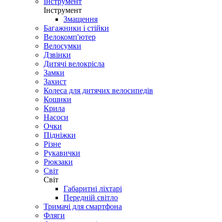
Інструмент
Інструмент
Змащення
Багажники і стійки
Велокомп'ютер
Велосумки
Дзвінки
Дитячі велокрісла
Замки
Захист
Колеса для дитячих велосипедів
Кошики
Крила
Насоси
Очки
Підніжки
Різне
Рукавички
Рюкзаки
Світ
Світ
Габаритні ліхтарі
Передній світло
Тримачі для смартфона
Фляги