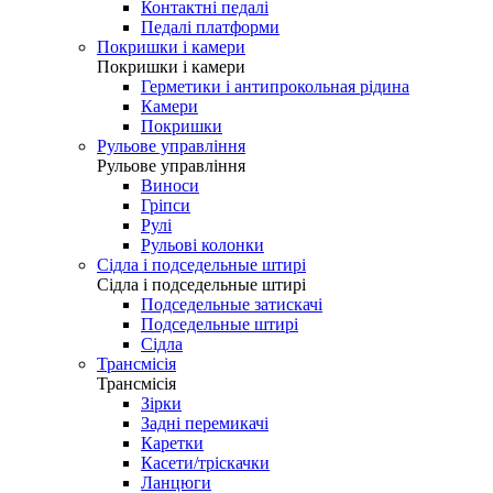
Контактні педалі
Педалі платформи
Покришки і камери
Покришки і камери
Герметики і антипрокольная рідина
Камери
Покришки
Рульове управління
Рульове управління
Виноси
Гріпси
Рулі
Рульові колонки
Сідла і подседельные штирі
Сідла і подседельные штирі
Подседельные затискачі
Подседельные штирі
Сідла
Трансмісія
Трансмісія
Зірки
Задні перемикачі
Каретки
Касети/тріскачки
Ланцюги