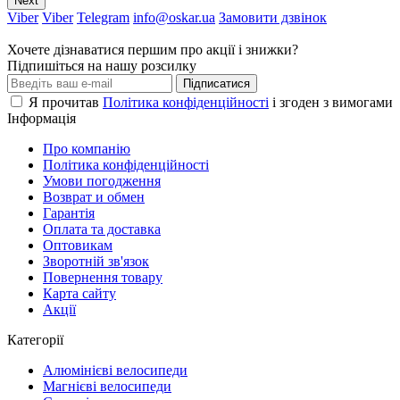
Next
Viber
Viber
Telegram
info@oskar.ua
Замовити дзвінок
Хочете дізнаватися першим про акції і знижки?
Підпишіться на нашу розсилку
Підписатися
Я прочитав
Політика конфіденційності
і згоден з вимогами
Інформація
Про компанію
Політика конфіденційності
Умови погодження
Возврат и обмен
Гарантія
Оплата та доставка
Оптовикам
Зворотній зв'язок
Повернення товару
Карта сайту
Акції
Категорії
Алюмінієві велосипеди
Магнієві велосипеди