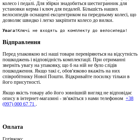
колесо і педалі. Для збірки знадобиться шестигранник для
установки керма і ключ для педалей. Більшість наших
велосипедів оснащені ексцентриком на передньому колесі, що
дозволяє швидко і легко закріпити колесо до вилки.
Увага!
Відправлення
Перед упаковкою всі наші товари перевіряються на відсутність
пошкоджень і відповідність комплектації. При отриманні
зверніть увагу на упаковку, що б на ній не було слідів
пошкодження. Якщо такі є, обов'язково вкажіть на них
співробітнику Нової Пошти. Відкривайте посилку тільки в
його присутності.
Якщо якість товару або його зовнішній вигляд не відповідає
опису в інтернет-магазині - зв'яжіться з нами телефоном
+38
(097) 000 67 71
.
Оплата
Готівкою
: