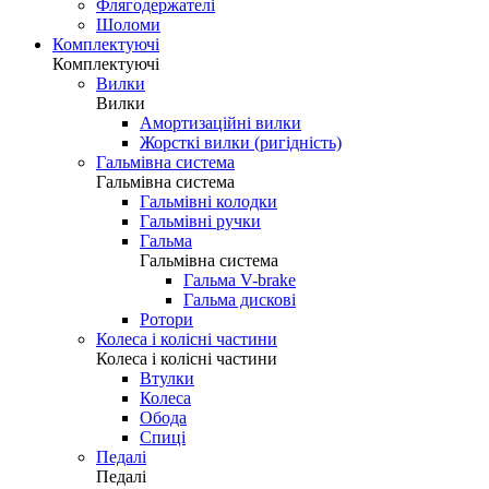
Флягодержателі
Шоломи
Комплектуючі
Комплектуючі
Вилки
Вилки
Амортизаційні вилки
Жорсткі вилки (ригідність)
Гальмівна система
Гальмівна система
Гальмівні колодки
Гальмівні ручки
Гальма
Гальмівна система
Гальма V-brake
Гальма дискові
Ротори
Колеса і колісні частини
Колеса і колісні частини
Втулки
Колеса
Обода
Спиці
Педалі
Педалі