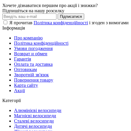
Хочете дізнаватися першим про акції і знижки?
Підпишіться на нашу розсилку
Підписатися
Я прочитав
Політика конфіденційності
і згоден з вимогами
Інформація
Про компанію
Політика конфіденційності
Умови погодження
Возврат и обмен
Гарантія
Оплата та доставка
Оптовикам
Зворотній зв'язок
Повернення товару
Карта сайту
Акції
Категорії
Алюмінієві велосипеди
Магнієві велосипеди
Сталеві велосипеди
Дитячі велосипеди