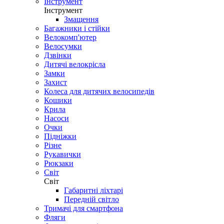
Інструмент
Інструмент
Змащення
Багажники і стійки
Велокомп'ютер
Велосумки
Дзвінки
Дитячі велокрісла
Замки
Захист
Колеса для дитячих велосипедів
Кошики
Крила
Насоси
Очки
Підніжки
Різне
Рукавички
Рюкзаки
Світ
Світ
Габаритні ліхтарі
Передній світло
Тримачі для смартфона
Фляги