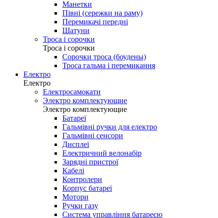
Манетки
Півні (сережки на раму)
Перемикачі передні
Шатуни
Троса і сорочки
Троса і сорочки
Сорочки троса (боудены)
Троса гальма і перемикання
Електро
Електро
Електросамокати
Электро комплектующие
Электро комплектующие
Батареї
Гальмівні ручки для електро
Гальмівні сенсори
Дисплеї
Електричний велонабір
Зарядні пристрої
Кабелі
Контролери
Корпус батареї
Мотори
Ручки газу
Система управління батареєю