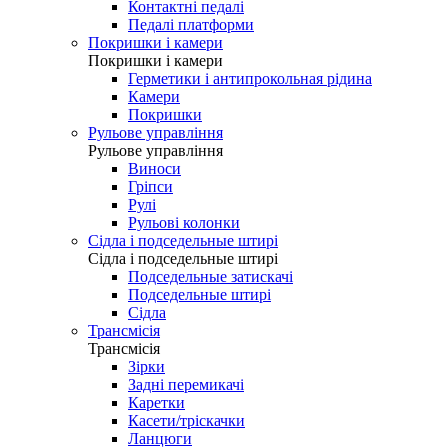
Контактні педалі
Педалі платформи
Покришки і камери
Покришки і камери
Герметики і антипрокольная рідина
Камери
Покришки
Рульове управління
Рульове управління
Виноси
Гріпси
Рулі
Рульові колонки
Сідла і подседельные штирі
Сідла і подседельные штирі
Подседельные затискачі
Подседельные штирі
Сідла
Трансмісія
Трансмісія
Зірки
Задні перемикачі
Каретки
Касети/тріскачки
Ланцюги