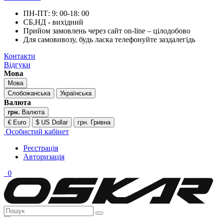
ПН-ПТ: 9: 00-18: 00
СБ,НД - вихідний
Прийом замовлень через сайт on-line – цілодобово
Для самовивозу, будь ласка телефонуйте заздалегідь
Контакти
Відгуки
Мова
Мова
Слобожанська
Українська
Валюта
грн.
Валюта
€ Euro
$ US Dollar
грн. Гривна
Особистий кабінет
Реєстрація
Авторизація
0