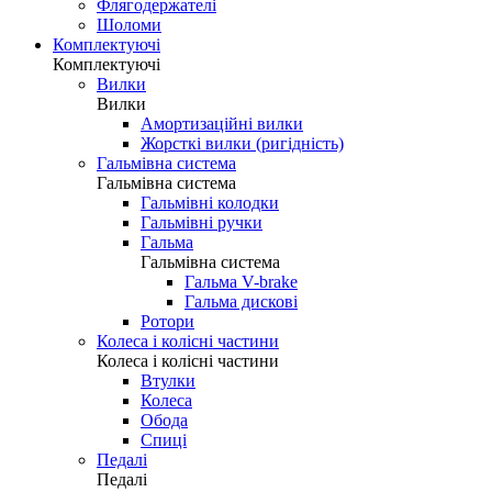
Флягодержателі
Шоломи
Комплектуючі
Комплектуючі
Вилки
Вилки
Амортизаційні вилки
Жорсткі вилки (ригідність)
Гальмівна система
Гальмівна система
Гальмівні колодки
Гальмівні ручки
Гальма
Гальмівна система
Гальма V-brake
Гальма дискові
Ротори
Колеса і колісні частини
Колеса і колісні частини
Втулки
Колеса
Обода
Спиці
Педалі
Педалі