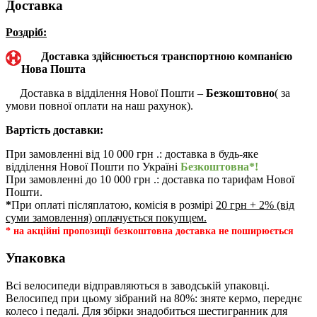
Доставка
Роздріб:
Доставка здійснюється транспортною компанією
Нова Пошта
Доставка в відділення Нової Пошти –
Безкоштовно
( за
умови повної оплати на наш рахунок).
Вартість доставки:
При замовленні від 10 000 грн .: доставка в будь-яке
відділення Нової Пошти по Україні
Безкоштовна*!
При замовленні до 10 000 грн .: доставка по тарифам Нової
Пошти.
*
При оплаті післяплатою, комісія в розмірі
20 грн + 2% (від
суми замовлення) оплачується покупцем.
* на акційні пропозиції безкоштовна доставка не поширюється
Упаковка
Всі велосипеди відправляються в заводській упаковці.
Велосипед при цьому зібраний на 80%: зняте кермо, переднє
колесо і педалі. Для збірки знадобиться шестигранник для