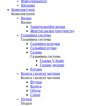
Флягодержателі
Шоломи
Комплектуючі
Комплектуючі
Вилки
Вилки
Амортизаційні вилки
Жорсткі вилки (ригідність)
Гальмівна система
Гальмівна система
Гальмівні колодки
Гальмівні ручки
Гальма
Гальмівна система
Гальма V-brake
Гальма дискові
Ротори
Колеса і колісні частини
Колеса і колісні частини
Втулки
Колеса
Обода
Спиці
Педалі
Педалі