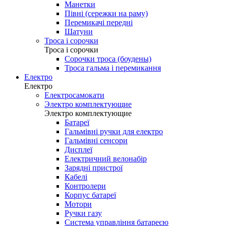
Манетки
Півні (сережки на раму)
Перемикачі передні
Шатуни
Троса і сорочки
Троса і сорочки
Сорочки троса (боудены)
Троса гальма і перемикання
Електро
Електро
Електросамокати
Электро комплектующие
Электро комплектующие
Батареї
Гальмівні ручки для електро
Гальмівні сенсори
Дисплеї
Електричний велонабір
Зарядні пристрої
Кабелі
Контролери
Корпус батареї
Мотори
Ручки газу
Система управління батареєю