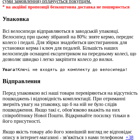
суми замовлення) оплачується покупцем.
* на акційні пропозиції безкоштовна доставка не поширюється
Упаковка
Всі велосипеди відправляються в заводській упаковці.
Велосипед при цьому зібраний на 80%: зняте кермо, переднє
колесо і педалі. Для збірки знадобиться шестигранник для
установки керма і ключ для педалей. Більшість наших
велосипедів оснащені ексцентриком на передньому колесі, що
дозволяє швидко і легко закріпити колесо до вилки.
Увага!
Відправлення
Перед упаковкою всі наші товари перевіряються на відсутність
пошкоджень і відповідність комплектації. При отриманні
зверніть увагу на упаковку, що б на ній не було слідів
пошкодження. Якщо такі є, обов'язково вкажіть на них
співробітнику Нової Пошти. Відкривайте посилку тільки в
його присутності.
Якщо якість товару або його зовнішній вигляд не відповідає
опису в інтернет-магазині - зв'яжіться з нами телефоном
+38