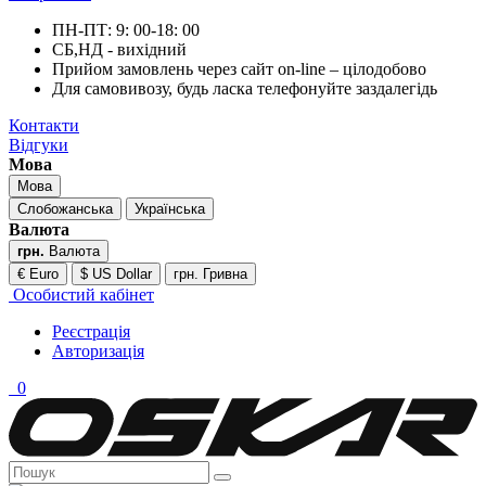
ПН-ПТ: 9: 00-18: 00
СБ,НД - вихідний
Прийом замовлень через сайт on-line – цілодобово
Для самовивозу, будь ласка телефонуйте заздалегідь
Контакти
Відгуки
Мова
Мова
Слобожанська
Українська
Валюта
грн.
Валюта
€ Euro
$ US Dollar
грн. Гривна
Особистий кабінет
Реєстрація
Авторизація
0