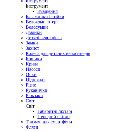
Інструмент
Інструмент
Змащення
Багажники і стійки
Велокомп'ютер
Велосумки
Дзвінки
Дитячі велокрісла
Замки
Захист
Колеса для дитячих велосипедів
Кошики
Крила
Насоси
Очки
Підніжки
Різне
Рукавички
Рюкзаки
Світ
Світ
Габаритні ліхтарі
Передній світло
Тримачі для смартфона
Фляги