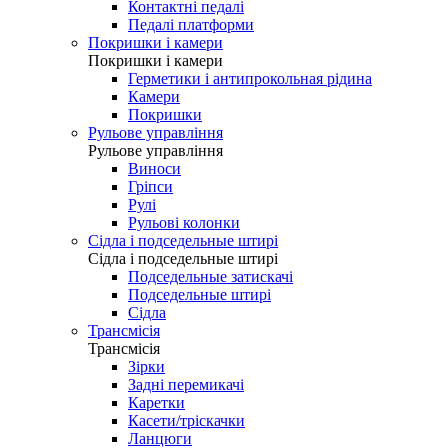
Контактні педалі
Педалі платформи
Покришки і камери
Покришки і камери
Герметики і антипрокольная рідина
Камери
Покришки
Рульове управління
Рульове управління
Виноси
Гріпси
Рулі
Рульові колонки
Сідла і подседельные штирі
Сідла і подседельные штирі
Подседельные затискачі
Подседельные штирі
Сідла
Трансмісія
Трансмісія
Зірки
Задні перемикачі
Каретки
Касети/тріскачки
Ланцюги