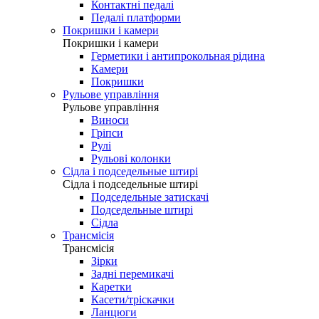
Контактні педалі
Педалі платформи
Покришки і камери
Покришки і камери
Герметики і антипрокольная рідина
Камери
Покришки
Рульове управління
Рульове управління
Виноси
Гріпси
Рулі
Рульові колонки
Сідла і подседельные штирі
Сідла і подседельные штирі
Подседельные затискачі
Подседельные штирі
Сідла
Трансмісія
Трансмісія
Зірки
Задні перемикачі
Каретки
Касети/тріскачки
Ланцюги