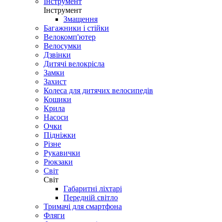
Інструмент
Інструмент
Змащення
Багажники і стійки
Велокомп'ютер
Велосумки
Дзвінки
Дитячі велокрісла
Замки
Захист
Колеса для дитячих велосипедів
Кошики
Крила
Насоси
Очки
Підніжки
Різне
Рукавички
Рюкзаки
Світ
Світ
Габаритні ліхтарі
Передній світло
Тримачі для смартфона
Фляги