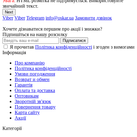
Увага:
HTML розмітка не підтримується. Використовуйте
звичайний текст.
Next
Viber
Viber
Telegram
info@oskar.ua
Замовити дзвінок
Хочете дізнаватися першим про акції і знижки?
Підпишіться на нашу розсилку
Підписатися
Я прочитав
Політика конфіденційності
і згоден з вимогами
Інформація
Про компанію
Політика конфіденційності
Умови погодження
Возврат и обмен
Гарантія
Оплата та доставка
Оптовикам
Зворотній зв'язок
Повернення товару
Карта сайту
Акції
Категорії