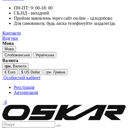
ПН-ПТ: 9: 00-18: 00
СБ,НД - вихідний
Прийом замовлень через сайт on-line – цілодобово
Для самовивозу, будь ласка телефонуйте заздалегідь
Контакти
Відгуки
Мова
Мова
Слобожанська
Українська
Валюта
грн.
Валюта
€ Euro
$ US Dollar
грн. Гривна
Особистий кабінет
Реєстрація
Авторизація
0