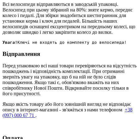
Всі велосипеди відправляються в заводській упаковці.
Велосипед при цьому зібраний на 80%: зняте кермо, переднє
колесо і педалі. Для збірки знадобиться шестигранник для
установки керма і ключ для педалей. Більшість наших
велосипедів оснащені ексцентриком на передньому колесі, що
дозволяє швидко і легко закріпити колесо до вилки.
Увага!
Відправлення
Перед упаковкою всі наші товари перевіряються на відсутність
пошкоджень і відповідність комплектації. При отриманні
зверніть увагу на упаковку, що б на ній не було слідів
пошкодження. Якщо такі є, обов'язково вкажіть на них
співробітнику Нової Пошти. Відкривайте посилку тільки в
його присутності.
Якщо якість товару або його зовнішній вигляд не відповідає
опису в інтернет-магазині - зв'яжіться з нами телефоном
+38
(097) 000 67 71
.
Оплата