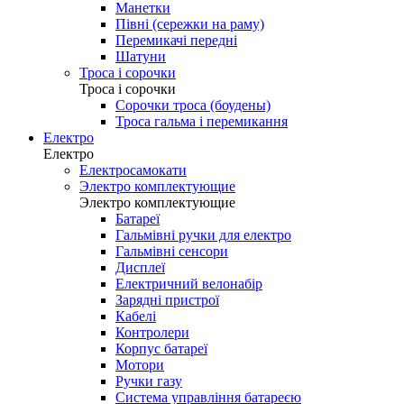
Манетки
Півні (сережки на раму)
Перемикачі передні
Шатуни
Троса і сорочки
Троса і сорочки
Сорочки троса (боудены)
Троса гальма і перемикання
Електро
Електро
Електросамокати
Электро комплектующие
Электро комплектующие
Батареї
Гальмівні ручки для електро
Гальмівні сенсори
Дисплеї
Електричний велонабір
Зарядні пристрої
Кабелі
Контролери
Корпус батареї
Мотори
Ручки газу
Система управління батареєю