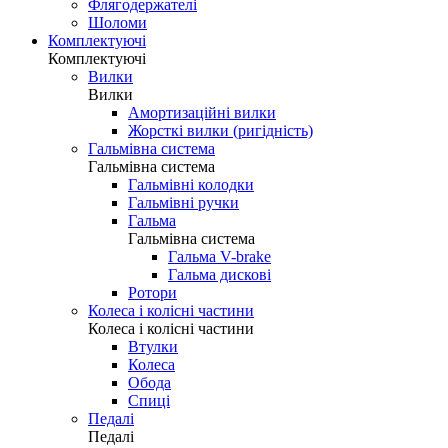
Флягодержателі
Шоломи
Комплектуючі
Комплектуючі
Вилки
Вилки
Амортизаційні вилки
Жорсткі вилки (ригідність)
Гальмівна система
Гальмівна система
Гальмівні колодки
Гальмівні ручки
Гальма
Гальмівна система
Гальма V-brake
Гальма дискові
Ротори
Колеса і колісні частини
Колеса і колісні частини
Втулки
Колеса
Обода
Спиці
Педалі
Педалі