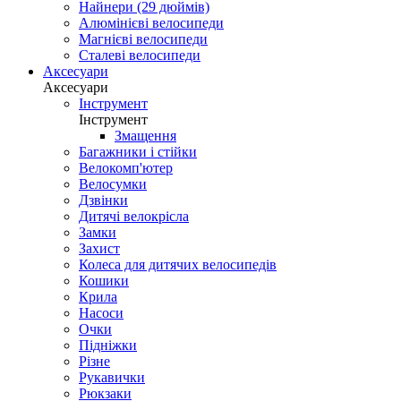
Найнери (29 дюймів)
Алюмінієві велосипеди
Магнієві велосипеди
Сталеві велосипеди
Аксесуари
Аксесуари
Інструмент
Інструмент
Змащення
Багажники і стійки
Велокомп'ютер
Велосумки
Дзвінки
Дитячі велокрісла
Замки
Захист
Колеса для дитячих велосипедів
Кошики
Крила
Насоси
Очки
Підніжки
Різне
Рукавички
Рюкзаки