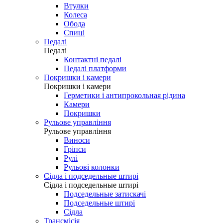
Втулки
Колеса
Обода
Спиці
Педалі
Педалі
Контактні педалі
Педалі платформи
Покришки і камери
Покришки і камери
Герметики і антипрокольная рідина
Камери
Покришки
Рульове управління
Рульове управління
Виноси
Гріпси
Рулі
Рульові колонки
Сідла і подседельные штирі
Сідла і подседельные штирі
Подседельные затискачі
Подседельные штирі
Сідла
Трансмісія