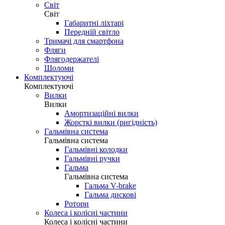
Світ
Світ
Габаритні ліхтарі
Передній світло
Тримачі для смартфона
Фляги
Флягодержателі
Шоломи
Комплектуючі
Комплектуючі
Вилки
Вилки
Амортизаційні вилки
Жорсткі вилки (ригідність)
Гальмівна система
Гальмівна система
Гальмівні колодки
Гальмівні ручки
Гальма
Гальмівна система
Гальма V-brake
Гальма дискові
Ротори
Колеса і колісні частини
Колеса і колісні частини