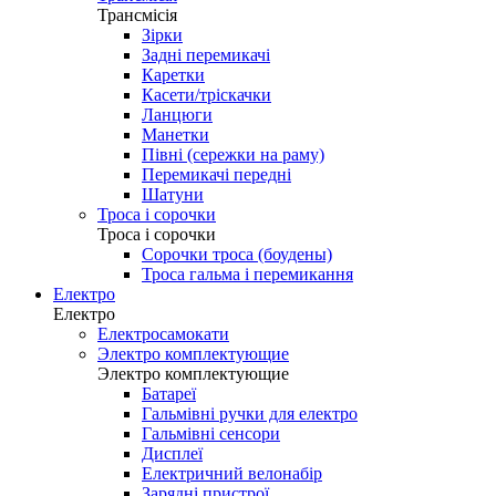
Трансмісія
Зірки
Задні перемикачі
Каретки
Касети/тріскачки
Ланцюги
Манетки
Півні (сережки на раму)
Перемикачі передні
Шатуни
Троса і сорочки
Троса і сорочки
Сорочки троса (боудены)
Троса гальма і перемикання
Електро
Електро
Електросамокати
Электро комплектующие
Электро комплектующие
Батареї
Гальмівні ручки для електро
Гальмівні сенсори
Дисплеї
Електричний велонабір
Зарядні пристрої