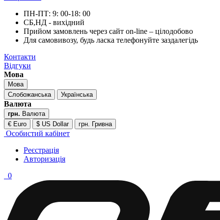
ПН-ПТ: 9: 00-18: 00
СБ,НД - вихідний
Прийом замовлень через сайт on-line – цілодобово
Для самовивозу, будь ласка телефонуйте заздалегідь
Контакти
Відгуки
Мова
Мова
Слобожанська
Українська
Валюта
грн.
Валюта
€ Euro
$ US Dollar
грн. Гривна
Особистий кабінет
Реєстрація
Авторизація
0