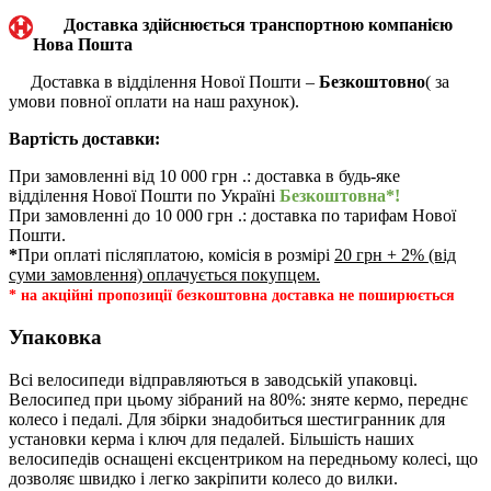
Доставка здійснюється транспортною компанією
Нова Пошта
Доставка в відділення Нової Пошти –
Безкоштовно
( за
умови повної оплати на наш рахунок).
Вартість доставки:
При замовленні від 10 000 грн .: доставка в будь-яке
відділення Нової Пошти по Україні
Безкоштовна*!
При замовленні до 10 000 грн .: доставка по тарифам Нової
Пошти.
*
При оплаті післяплатою, комісія в розмірі
20 грн + 2% (від
суми замовлення) оплачується покупцем.
* на акційні пропозиції безкоштовна доставка не поширюється
Упаковка
Всі велосипеди відправляються в заводській упаковці.
Велосипед при цьому зібраний на 80%: зняте кермо, переднє
колесо і педалі. Для збірки знадобиться шестигранник для
установки керма і ключ для педалей. Більшість наших
велосипедів оснащені ексцентриком на передньому колесі, що
дозволяє швидко і легко закріпити колесо до вилки.