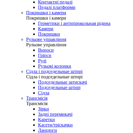
Контактні педалі
Педалі платформи
Покришки і камери
Покришки і камери
Герметики і антипрокольная рідина
Камери
Покришки
Рульове управління
Рульове управління
Виноси
Гріпси
Рулі
Рульові колонки
Сідла і подседельные штирі
Сідла і подседельные штирі
Подседельные затискачі
Подседельные штирі
Сідла
Трансмісія
Трансмісія
Зірки
Задні перемикачі
Каретки
Касети/тріскачки
Ланцюги