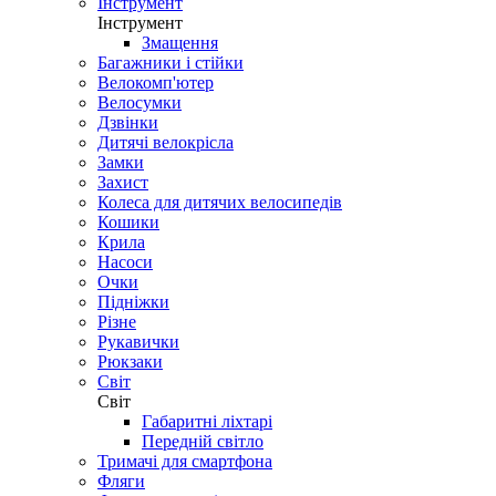
Інструмент
Інструмент
Змащення
Багажники і стійки
Велокомп'ютер
Велосумки
Дзвінки
Дитячі велокрісла
Замки
Захист
Колеса для дитячих велосипедів
Кошики
Крила
Насоси
Очки
Підніжки
Різне
Рукавички
Рюкзаки
Світ
Світ
Габаритні ліхтарі
Передній світло
Тримачі для смартфона
Фляги