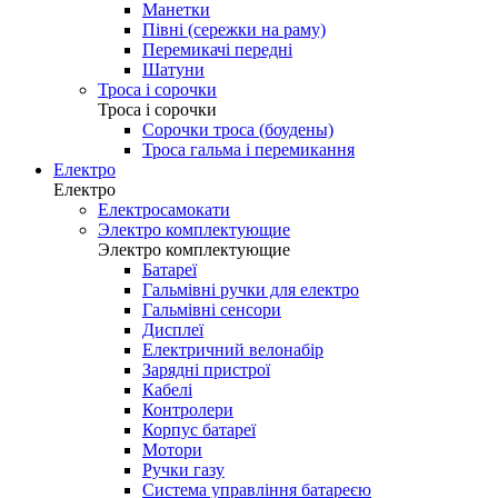
Манетки
Півні (сережки на раму)
Перемикачі передні
Шатуни
Троса і сорочки
Троса і сорочки
Сорочки троса (боудены)
Троса гальма і перемикання
Електро
Електро
Електросамокати
Электро комплектующие
Электро комплектующие
Батареї
Гальмівні ручки для електро
Гальмівні сенсори
Дисплеї
Електричний велонабір
Зарядні пристрої
Кабелі
Контролери
Корпус батареї
Мотори
Ручки газу
Система управління батареєю