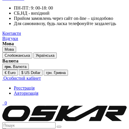
ПН-ПТ: 9: 00-18: 00
СБ,НД - вихідний
Прийом замовлень через сайт on-line – цілодобово
Для самовивозу, будь ласка телефонуйте заздалегідь
Контакти
Відгуки
Мова
Мова
Слобожанська
Українська
Валюта
грн.
Валюта
€ Euro
$ US Dollar
грн. Гривна
Особистий кабінет
Реєстрація
Авторизація
0