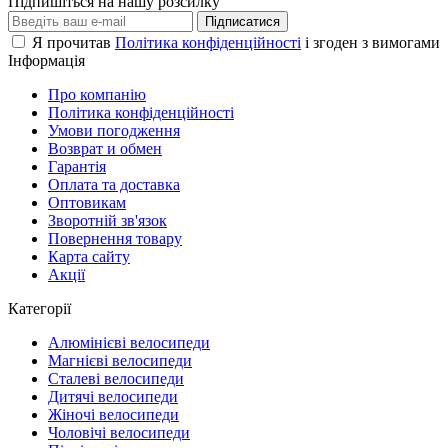
Підпишіться на нашу розсилку
Підписатися
Я прочитав
Політика конфіденційності
і згоден з вимогами
Інформація
Про компанію
Політика конфіденційності
Умови погодження
Возврат и обмен
Гарантія
Оплата та доставка
Оптовикам
Зворотній зв'язок
Повернення товару
Карта сайту
Акції
Категорії
Алюмінієві велосипеди
Магнієві велосипеди
Сталеві велосипеди
Дитячі велосипеди
Жіночі велосипеди
Чоловічі велосипеди