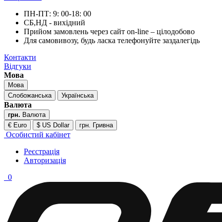
ПН-ПТ: 9: 00-18: 00
СБ,НД - вихідний
Прийом замовлень через сайт on-line – цілодобово
Для самовивозу, будь ласка телефонуйте заздалегідь
Контакти
Відгуки
Мова
Мова
Слобожанська
Українська
Валюта
грн.
Валюта
€ Euro
$ US Dollar
грн. Гривна
Особистий кабінет
Реєстрація
Авторизація
0