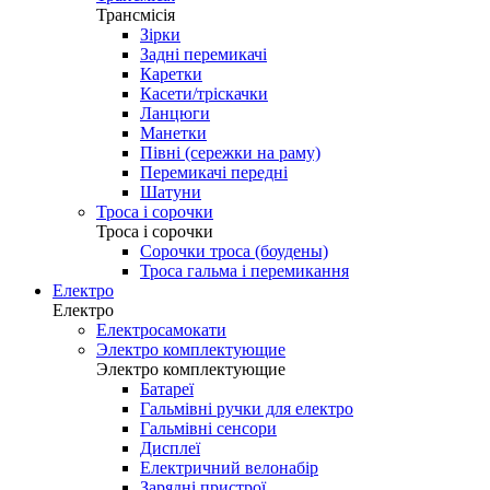
Трансмісія
Зірки
Задні перемикачі
Каретки
Касети/тріскачки
Ланцюги
Манетки
Півні (сережки на раму)
Перемикачі передні
Шатуни
Троса і сорочки
Троса і сорочки
Сорочки троса (боудены)
Троса гальма і перемикання
Електро
Електро
Електросамокати
Электро комплектующие
Электро комплектующие
Батареї
Гальмівні ручки для електро
Гальмівні сенсори
Дисплеї
Електричний велонабір
Зарядні пристрої