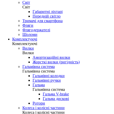
Світ
Світ
Габаритні ліхтарі
Передній світло
Тримачі для смартфона
Фляги
Флягодержателі
Шоломи
Комплектуючі
Комплектуючі
Вилки
Вилки
Амортизаційні вилки
Жорсткі вилки (ригідність)
Гальмівна система
Гальмівна система
Гальмівні колодки
Гальмівні ручки
Гальма
Гальмівна система
Гальма V-brake
Гальма дискові
Ротори
Колеса і колісні частини
Колеса і колісні частини