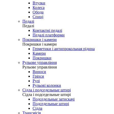
Втулки
Колеса
Обода
Спиці
Педалі
Педалі
Контактні педалі
Педалі платформи
Покришки і камери
Покришки і камери
Герметики і антипрокольная рідина
Камери
Покришки
Рульове управління
Рульове управління
Виноси
Гріпси
Рулі
Рульові колонки
Сідла і подседельные штирі
Сідла і подседельные штирі
Подседельные затискачі
Подседельные штирі
Сідла
Трансмісія