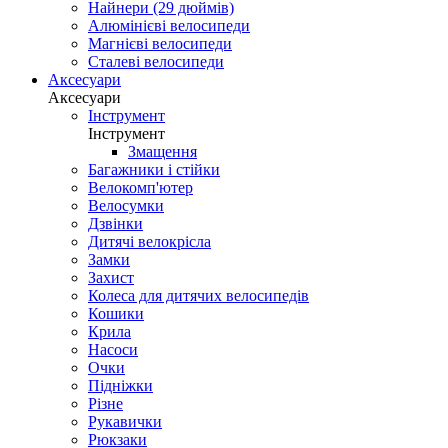
Найнери (29 дюймів)
Алюмінієві велосипеди
Магнієві велосипеди
Сталеві велосипеди
Аксесуари
Аксесуари
Інструмент
Інструмент
Змащення
Багажники і стійки
Велокомп'ютер
Велосумки
Дзвінки
Дитячі велокрісла
Замки
Захист
Колеса для дитячих велосипедів
Кошики
Крила
Насоси
Очки
Підніжки
Різне
Рукавички
Рюкзаки