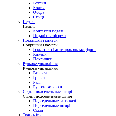
Втулки
Колеса
Обода
Спиці
Педалі
Педалі
Контактні педалі
Педалі платформи
Покришки і камери
Покришки і камери
Герметики і антипрокольная рідина
Камери
Покришки
Рульове управління
Рульове управління
Виноси
Гріпси
Рулі
Рульові колонки
Сідла і подседельные штирі
Сідла і подседельные штирі
Подседельные затискачі
Подседельные штирі
Сідла
Трансмісія