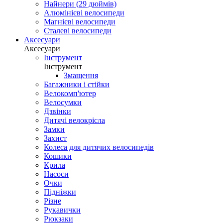
Найнери (29 дюймів)
Алюмінієві велосипеди
Магнієві велосипеди
Сталеві велосипеди
Аксесуари
Аксесуари
Інструмент
Інструмент
Змащення
Багажники і стійки
Велокомп'ютер
Велосумки
Дзвінки
Дитячі велокрісла
Замки
Захист
Колеса для дитячих велосипедів
Кошики
Крила
Насоси
Очки
Підніжки
Різне
Рукавички
Рюкзаки