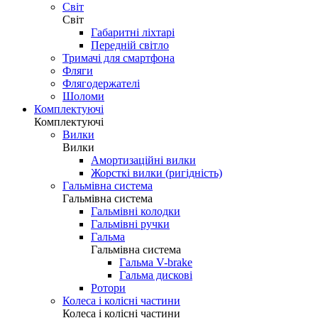
Світ
Світ
Габаритні ліхтарі
Передній світло
Тримачі для смартфона
Фляги
Флягодержателі
Шоломи
Комплектуючі
Комплектуючі
Вилки
Вилки
Амортизаційні вилки
Жорсткі вилки (ригідність)
Гальмівна система
Гальмівна система
Гальмівні колодки
Гальмівні ручки
Гальма
Гальмівна система
Гальма V-brake
Гальма дискові
Ротори
Колеса і колісні частини
Колеса і колісні частини