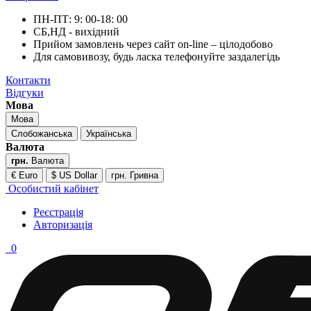
ПН-ПТ: 9: 00-18: 00
СБ,НД - вихідний
Прийом замовлень через сайт on-line – цілодобово
Для самовивозу, будь ласка телефонуйте заздалегідь
Контакти
Відгуки
Мова
Мова
Слобожанська
Українська
Валюта
грн.
Валюта
€ Euro
$ US Dollar
грн. Гривна
Особистий кабінет
Реєстрація
Авторизація
0