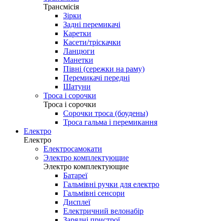
Трансмісія
Зірки
Задні перемикачі
Каретки
Касети/тріскачки
Ланцюги
Манетки
Півні (сережки на раму)
Перемикачі передні
Шатуни
Троса і сорочки
Троса і сорочки
Сорочки троса (боудены)
Троса гальма і перемикання
Електро
Електро
Електросамокати
Электро комплектующие
Электро комплектующие
Батареї
Гальмівні ручки для електро
Гальмівні сенсори
Дисплеї
Електричний велонабір
Зарядні пристрої