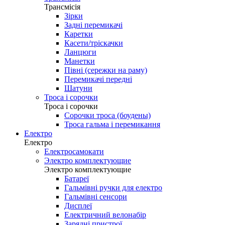
Трансмісія
Зірки
Задні перемикачі
Каретки
Касети/тріскачки
Ланцюги
Манетки
Півні (сережки на раму)
Перемикачі передні
Шатуни
Троса і сорочки
Троса і сорочки
Сорочки троса (боудены)
Троса гальма і перемикання
Електро
Електро
Електросамокати
Электро комплектующие
Электро комплектующие
Батареї
Гальмівні ручки для електро
Гальмівні сенсори
Дисплеї
Електричний велонабір
Зарядні пристрої