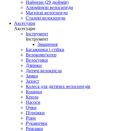
Найнери (29 дюймів)
Алюмінієві велосипеди
Магнієві велосипеди
Сталеві велосипеди
Аксесуари
Аксесуари
Інструмент
Інструмент
Змащення
Багажники і стійки
Велокомп'ютер
Велосумки
Дзвінки
Дитячі велокрісла
Замки
Захист
Колеса для дитячих велосипедів
Кошики
Крила
Насоси
Очки
Підніжки
Різне
Рукавички
Рюкзаки