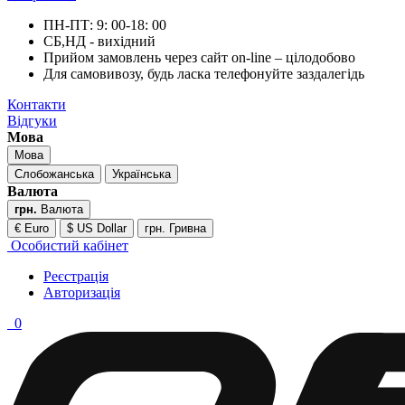
ПН-ПТ: 9: 00-18: 00
СБ,НД - вихідний
Прийом замовлень через сайт on-line – цілодобово
Для самовивозу, будь ласка телефонуйте заздалегідь
Контакти
Відгуки
Мова
Мова
Слобожанська
Українська
Валюта
грн.
Валюта
€ Euro
$ US Dollar
грн. Гривна
Особистий кабінет
Реєстрація
Авторизація
0