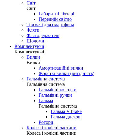
Світ
Світ
Габаритні ліхтарі
Передній світло
Тримачі для смартфона
Фляги
Флягодержателі
Шоломи
Комплектуючі
Комплектуючі
Вилки
Вилки
Амортизаційні вилки
Жорсткі вилки (ригідність)
Гальмівна система
Гальмівна система
Гальмівні колодки
Гальмівні ручки
Гальма
Гальмівна система
Гальма V-brake
Гальма дискові
Ротори
Колеса і колісні частини
Колеса і колісні частини