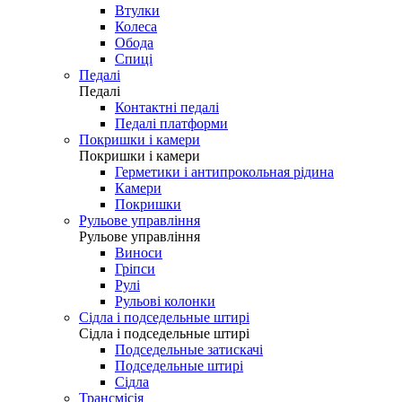
Втулки
Колеса
Обода
Спиці
Педалі
Педалі
Контактні педалі
Педалі платформи
Покришки і камери
Покришки і камери
Герметики і антипрокольная рідина
Камери
Покришки
Рульове управління
Рульове управління
Виноси
Гріпси
Рулі
Рульові колонки
Сідла і подседельные штирі
Сідла і подседельные штирі
Подседельные затискачі
Подседельные штирі
Сідла
Трансмісія