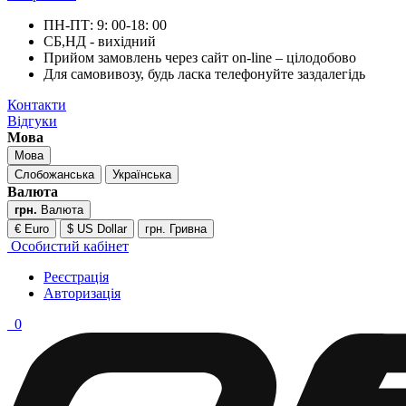
ПН-ПТ: 9: 00-18: 00
СБ,НД - вихідний
Прийом замовлень через сайт on-line – цілодобово
Для самовивозу, будь ласка телефонуйте заздалегідь
Контакти
Відгуки
Мова
Мова
Слобожанська
Українська
Валюта
грн.
Валюта
€ Euro
$ US Dollar
грн. Гривна
Особистий кабінет
Реєстрація
Авторизація
0