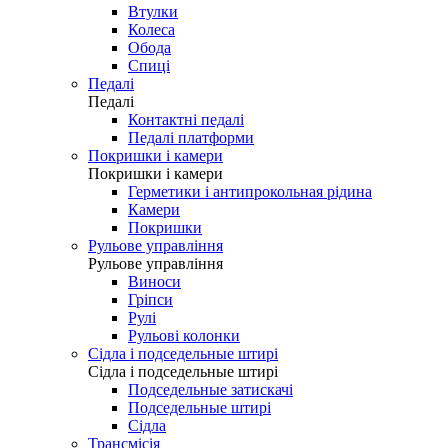
Втулки
Колеса
Обода
Спиці
Педалі
Педалі
Контактні педалі
Педалі платформи
Покришки і камери
Покришки і камери
Герметики і антипрокольная рідина
Камери
Покришки
Рульове управління
Рульове управління
Виноси
Гріпси
Рулі
Рульові колонки
Сідла і подседельные штирі
Сідла і подседельные штирі
Подседельные затискачі
Подседельные штирі
Сідла
Трансмісія