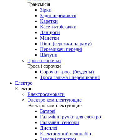
Трансмісія
Зірки
Задні перемикачі
Каретки
Касети/тріскачки
Ланцюги
Манетки
Півні (сережки на раму)
Перемикачі передні
Шатуни
Троса і сорочки
Троса і сорочки
Сорочки троса (боудены)
Троса гальма і перемикання
Електро
Електро
Електросамокати
Электро комплектующие
Электро комплектующие
Батареї
Гальмівні ручки для електро
Гальмівні сенсори
Дисплеї
Електричний велонабір
Зарядні пристрої