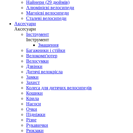
Найнери (29 дюймів)
Алюмінієві велосипеди
Магнієві велосипеди
Сталеві велосипеди
Аксесуари
Аксесуари
Інструмент
Інструмент
Змащення
Багажники і стійки
Велокомп'ютер
Велосумки
Дзвінки
Дитячі велокрісла
Замки
Захист
Колеса для дитячих велосипедів
Кошики
Крила
Насоси
Очки
Підніжки
Різне
Рукавички
Рюкзаки