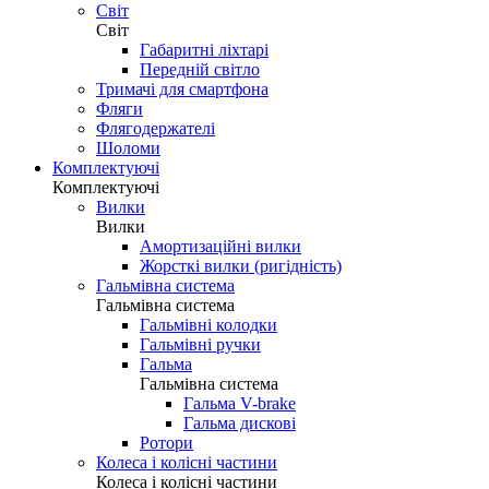
Світ
Світ
Габаритні ліхтарі
Передній світло
Тримачі для смартфона
Фляги
Флягодержателі
Шоломи
Комплектуючі
Комплектуючі
Вилки
Вилки
Амортизаційні вилки
Жорсткі вилки (ригідність)
Гальмівна система
Гальмівна система
Гальмівні колодки
Гальмівні ручки
Гальма
Гальмівна система
Гальма V-brake
Гальма дискові
Ротори
Колеса і колісні частини
Колеса і колісні частини