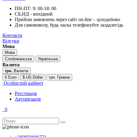
ПН-ПТ: 9: 00-18: 00
СБ,НД - вихідний
Прийом замовлень через сайт on-line – цілодобово
Для самовивозу, будь ласка телефонуйте заздалегідь
Контакти
Відгуки
Мова
Мова
Слобожанська
Українська
Валюта
грн.
Валюта
€ Euro
$ US Dollar
грн. Гривна
Особистий кабінет
Реєстрація
Авторизація
0