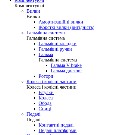
Світ
Світ
Габаритні ліхтарі
Передній світло
Тримачі для смартфона
Фляги
Флягодержателі
Шоломи
Комплектуючі
Комплектуючі
Вилки
Вилки
Амортизаційні вилки
Жорсткі вилки (ригідність)
Гальмівна система
Гальмівна система
Гальмівні колодки
Гальмівні ручки
Гальма
Гальмівна система
Гальма V-brake
Гальма дискові
Ротори
Колеса і колісні частини
Колеса і колісні частини