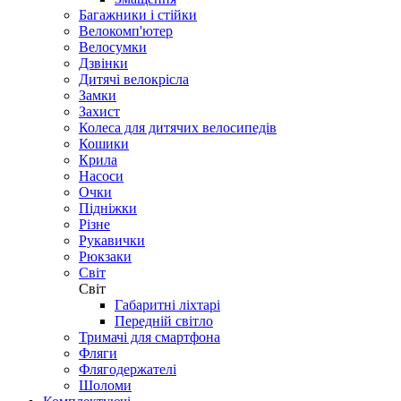
Найнери (29 дюймів)
Алюмінієві велосипеди
Магнієві велосипеди
Сталеві велосипеди
Аксесуари
Аксесуари
Інструмент
Інструмент
Змащення
Багажники і стійки
Велокомп'ютер
Велосумки
Дзвінки
Дитячі велокрісла
Замки
Захист
Колеса для дитячих велосипедів
Кошики
Крила
Насоси
Очки
Підніжки
Різне
Рукавички
Рюкзаки