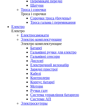
Трансмісія
Зірки
Задні перемикачі
Каретки
Касети/тріскачки
Ланцюги
Манетки
Півні (сережки на раму)
Перемикачі передні
Шатуни
Троса і сорочки
Троса і сорочки
Сорочки троса (боудены)
Троса гальма і перемикання
Електро
Електро
Електросамокати
Электро комплектующие
Электро комплектующие
Батареї
Гальмівні ручки для електро
Гальмівні сенсори
Дисплеї
Електричний велонабір
Зарядні пристрої