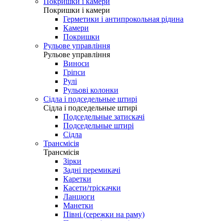
Втулки
Колеса
Обода
Спиці
Педалі
Педалі
Контактні педалі
Педалі платформи
Покришки і камери
Покришки і камери
Герметики і антипрокольная рідина
Камери
Покришки
Рульове управління
Рульове управління
Виноси
Гріпси
Рулі
Рульові колонки
Сідла і подседельные штирі
Сідла і подседельные штирі
Подседельные затискачі
Подседельные штирі
Сідла
Трансмісія