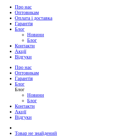
Кабелі
Контролери
Корпус батареї
Мотори
Ручки газу
Система управління батареєю
Системи АП
Электроскутеры
Про нас
Оптовикам
Оплата і доставка
Гарантія
Блог
Новини
Блог
Контакти
Акції
Відгуки
Про нас
Оптовикам
Гарантія
Блог
Блог