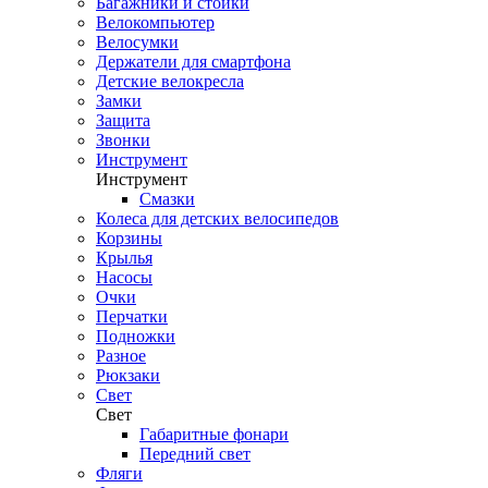
Багажники и стойки
Велокомпьютер
Велосумки
Держатели для смартфона
Детские велокресла
Замки
Защита
Звонки
Инструмент
Инструмент
Смазки
Колеса для детских велосипедов
Корзины
Крылья
Насосы
Очки
Перчатки
Подножки
Разное
Рюкзаки
Свет
Свет
Габаритные фонари
Передний свет
Фляги