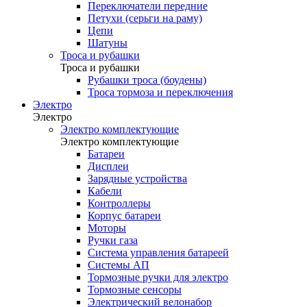
Переключатели передние
Петухи (серьги на раму)
Цепи
Шатуны
Троса и рубашки
Троса и рубашки
Рубашки троса (боудены)
Троса тормоза и переключения
Электро
Электро
Электро комплектующие
Электро комплектующие
Батареи
Дисплеи
Зарядные устройства
Кабели
Контроллеры
Корпус батареи
Моторы
Ручки газа
Система управления батареей
Системы АП
Тормозные ручки для электро
Тормозные сенсоры
Электрический велонабор