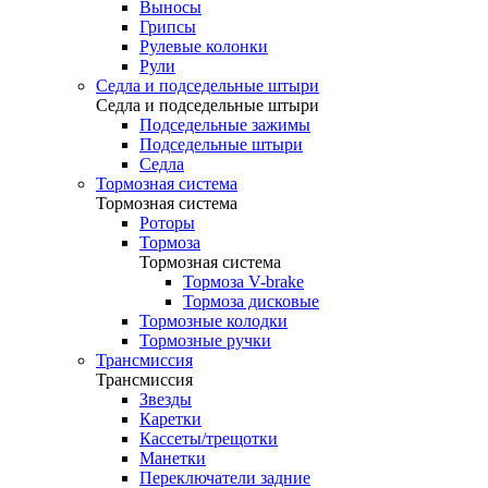
Выносы
Грипсы
Рулевые колонки
Рули
Седла и подседельные штыри
Седла и подседельные штыри
Подседельные зажимы
Подседельные штыри
Седла
Тормозная система
Тормозная система
Роторы
Тормоза
Тормозная система
Тормоза V-brake
Тормоза дисковые
Тормозные колодки
Тормозные ручки
Трансмиссия
Трансмиссия
Звезды
Каретки
Кассеты/трещотки
Манетки
Переключатели задние