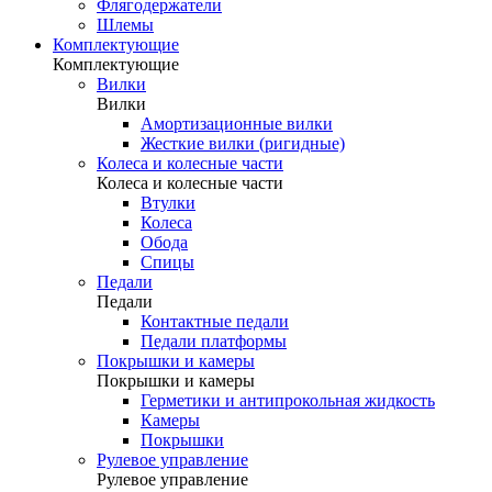
Флягодержатели
Шлемы
Комплектующие
Комплектующие
Вилки
Вилки
Амортизационные вилки
Жесткие вилки (ригидные)
Колеса и колесные части
Колеса и колесные части
Втулки
Колеса
Обода
Спицы
Педали
Педали
Контактные педали
Педали платформы
Покрышки и камеры
Покрышки и камеры
Герметики и антипрокольная жидкость
Камеры
Покрышки
Рулевое управление
Рулевое управление