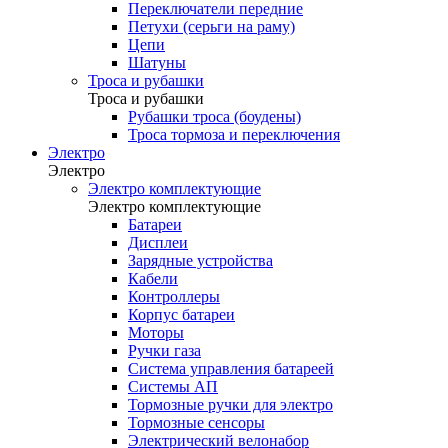
Переключатели передние
Петухи (серьги на раму)
Цепи
Шатуны
Троса и рубашки
Троса и рубашки
Рубашки троса (боудены)
Троса тормоза и переключения
Электро
Электро
Электро комплектующие
Электро комплектующие
Батареи
Дисплеи
Зарядные устройства
Кабели
Контроллеры
Корпус батареи
Моторы
Ручки газа
Система управления батареей
Системы АП
Тормозные ручки для электро
Тормозные сенсоры
Электрический велонабор