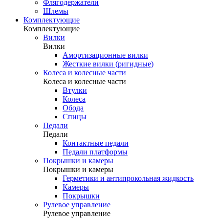
Флягодержатели
Шлемы
Комплектующие
Комплектующие
Вилки
Вилки
Амортизационные вилки
Жесткие вилки (ригидные)
Колеса и колесные части
Колеса и колесные части
Втулки
Колеса
Обода
Спицы
Педали
Педали
Контактные педали
Педали платформы
Покрышки и камеры
Покрышки и камеры
Герметики и антипрокольная жидкость
Камеры
Покрышки
Рулевое управление
Рулевое управление