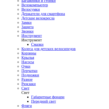
Багажники и стойки
Велокомпьютер
Велосумки
Держатели для смартфона
Детские велокресла
Замки
Защита
Звонки
Инструмент
Инструмент
Смазки
Колеса для детских велосипедов
Корзины
Крылья
Насосы
Очки
Перчатки
Подножки
Разное
Рюкзаки
Свет
Свет
Габаритные фонари
Передний свет
Фляги