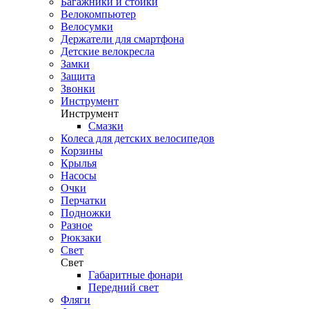
Багажники и стойки
Велокомпьютер
Велосумки
Держатели для смартфона
Детские велокресла
Замки
Защита
Звонки
Инструмент
Инструмент
Смазки
Колеса для детских велосипедов
Корзины
Крылья
Насосы
Очки
Перчатки
Подножки
Разное
Рюкзаки
Свет
Свет
Габаритные фонари
Передний свет
Фляги