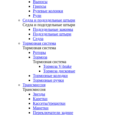
Выносы
Грипсы
Рулевые колонки
Рули
Седла и подседельные штыри
Седла и подседельные штыри
Подседельные зажимы
Подседельные штыри
Седла
Тормозная система
Тормозная система
Роторы
Тормоза
Тормозная система
Тормоза V-brake
Тормоза дисковые
Тормозные колодки
Тормозные ручки
Трансмиссия
Трансмиссия
Звезды
Каретки
Кассеты/трещотки
Манетки
Переключатели задние