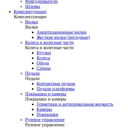
Флягодержатели
Шлемы
Комплектующие
Комплектующие
Вилки
Вилки
Амортизационные вилки
Жесткие вилки (ригидные)
Колеса и колесные части
Колеса и колесные части
Втулки
Колеса
Обода
Спицы
Педали
Педали
Контактные педали
Педали платформы
Покрышки и камеры
Покрышки и камеры
Герметики и антипрокольная жидкость
Камеры
Покрышки
Рулевое управление
Рулевое управление