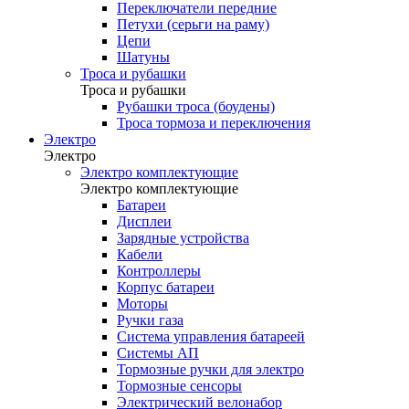
Переключатели передние
Петухи (серьги на раму)
Цепи
Шатуны
Троса и рубашки
Троса и рубашки
Рубашки троса (боудены)
Троса тормоза и переключения
Электро
Электро
Электро комплектующие
Электро комплектующие
Батареи
Дисплеи
Зарядные устройства
Кабели
Контроллеры
Корпус батареи
Моторы
Ручки газа
Система управления батареей
Системы АП
Тормозные ручки для электро
Тормозные сенсоры
Электрический велонабор