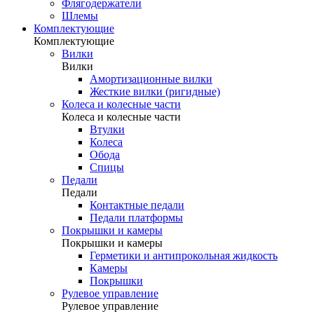
Флягодержатели
Шлемы
Комплектующие
Комплектующие
Вилки
Вилки
Амортизационные вилки
Жесткие вилки (ригидные)
Колеса и колесные части
Колеса и колесные части
Втулки
Колеса
Обода
Спицы
Педали
Педали
Контактные педали
Педали платформы
Покрышки и камеры
Покрышки и камеры
Герметики и антипрокольная жидкость
Камеры
Покрышки
Рулевое управление
Рулевое управление