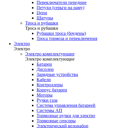
Переключатели передние
Петухи (серьги на раму)
Цепи
Шатуны
Троса и рубашки
Троса и рубашки
Рубашки троса (боудены)
Троса тормоза и переключения
Электро
Электро
Электро комплектующие
Электро комплектующие
Батареи
Дисплеи
Зарядные устройства
Кабели
Контроллеры
Корпус батареи
Моторы
Ручки газа
Система управления батареей
Системы АП
Тормозные ручки для электро
Тормозные сенсоры
Электрический велонабор