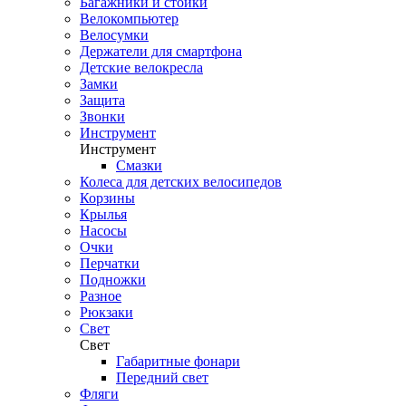
Багажники и стойки
Велокомпьютер
Велосумки
Держатели для смартфона
Детские велокресла
Замки
Защита
Звонки
Инструмент
Инструмент
Смазки
Колеса для детских велосипедов
Корзины
Крылья
Насосы
Очки
Перчатки
Подножки
Разное
Рюкзаки
Свет
Свет
Габаритные фонари
Передний свет
Фляги