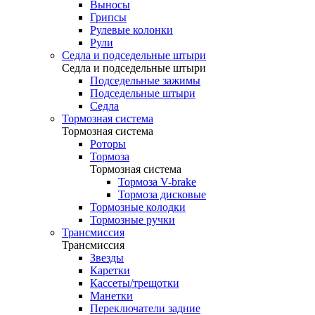
Выносы
Грипсы
Рулевые колонки
Рули
Седла и подседельные штыри
Седла и подседельные штыри
Подседельные зажимы
Подседельные штыри
Седла
Тормозная система
Тормозная система
Роторы
Тормоза
Тормозная система
Тормоза V-brake
Тормоза дисковые
Тормозные колодки
Тормозные ручки
Трансмиссия
Трансмиссия
Звезды
Каретки
Кассеты/трещотки
Манетки
Переключатели задние