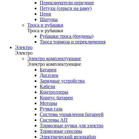
Переключатели передние
Петухи (серьги на раму)
Цепи
Шатуны
Троса и рубашки
Троса и рубашки
Рубашки троса (боудены)
Троса тормоза и переключения
Электро
Электро
Электро комплектующие
Электро комплектующие
Батареи
Дисплеи
Зарядные устройства
Кабели
Контроллеры
Корпус батареи
Моторы
Ручки газа
Система управления батареей
Системы АП
Тормозные ручки для электро
Тормозные сенсоры
Электрический велонабор