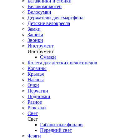
Багажники и стойки
Велокомпьютер
Велосумки
Держатели для смартфона
Детские велокресла
Замки
Защита
Звонки
Инструмент
Инструмент
Смазки
Колеса для детских велосипедов
Корзины
Крылья
Насосы
Очки
Перчатки
Подножки
Разное
Рюкзаки
Свет
Свет
Габаритные фонари
Передний свет
Фляги