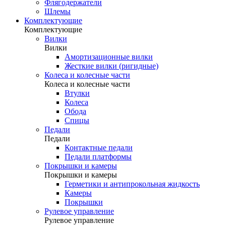
Флягодержатели
Шлемы
Комплектующие
Комплектующие
Вилки
Вилки
Амортизационные вилки
Жесткие вилки (ригидные)
Колеса и колесные части
Колеса и колесные части
Втулки
Колеса
Обода
Спицы
Педали
Педали
Контактные педали
Педали платформы
Покрышки и камеры
Покрышки и камеры
Герметики и антипрокольная жидкость
Камеры
Покрышки
Рулевое управление
Рулевое управление