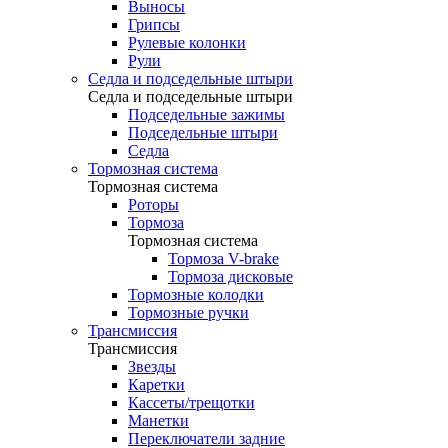
Выносы
Грипсы
Рулевые колонки
Рули
Седла и подседельные штыри
Седла и подседельные штыри
Подседельные зажимы
Подседельные штыри
Седла
Тормозная система
Тормозная система
Роторы
Тормоза
Тормозная система
Тормоза V-brake
Тормоза дисковые
Тормозные колодки
Тормозные ручки
Трансмиссия
Трансмиссия
Звезды
Каретки
Кассеты/трещотки
Манетки
Переключатели задние