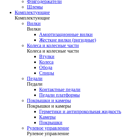
Флягодержатели
Шлемы
Комплектующие
Комплектующие
Вилки
Вилки
Амортизационные вилки
Жесткие вилки (ригидные)
Колеса и колесные части
Колеса и колесные части
Втулки
Колеса
Обода
Спицы
Педали
Педали
Контактные педали
Педали платформы
Покрышки и камеры
Покрышки и камеры
Герметики и антипрокольная жидкость
Камеры
Покрышки
Рулевое управление
Рулевое управление