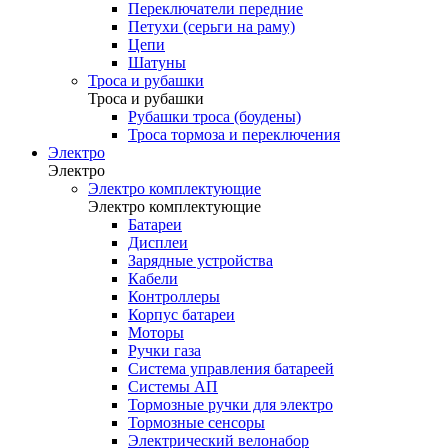
Переключатели передние
Петухи (серьги на раму)
Цепи
Шатуны
Троса и рубашки
Троса и рубашки
Рубашки троса (боудены)
Троса тормоза и переключения
Электро
Электро
Электро комплектующие
Электро комплектующие
Батареи
Дисплеи
Зарядные устройства
Кабели
Контроллеры
Корпус батареи
Моторы
Ручки газа
Система управления батареей
Системы АП
Тормозные ручки для электро
Тормозные сенсоры
Электрический велонабор