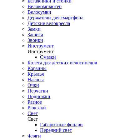
Багажники и стойки
Велокомпьютер
Велосумки
Держатели для смартфона
Детские велокресла
Замки
Защита
Звонки
Инструмент
Инструмент
Смазки
Колеса для детских велосипедов
Корзины
Крылья
Насосы
Очки
Перчатки
Подножки
Разное
Рюкзаки
Свет
Свет
Габаритные фонари
Передний свет
Фляги