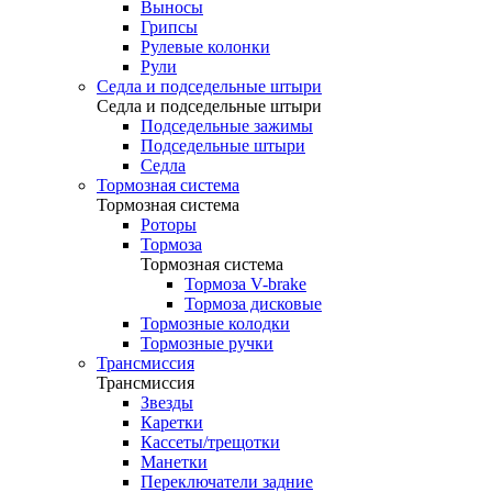
Выносы
Грипсы
Рулевые колонки
Рули
Седла и подседельные штыри
Седла и подседельные штыри
Подседельные зажимы
Подседельные штыри
Седла
Тормозная система
Тормозная система
Роторы
Тормоза
Тормозная система
Тормоза V-brake
Тормоза дисковые
Тормозные колодки
Тормозные ручки
Трансмиссия
Трансмиссия
Звезды
Каретки
Кассеты/трещотки
Манетки
Переключатели задние