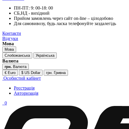
ПН-ПТ: 9: 00-18: 00
СБ,НД - вихідний
Прийом замовлень через сайт on-line – цілодобово
Для самовивозу, будь ласка телефонуйте заздалегідь
Контакти
Відгуки
Мова
Мова
Слобожанська
Українська
Валюта
грн.
Валюта
€ Euro
$ US Dollar
грн. Гривна
Особистий кабінет
Реєстрація
Авторизація
0