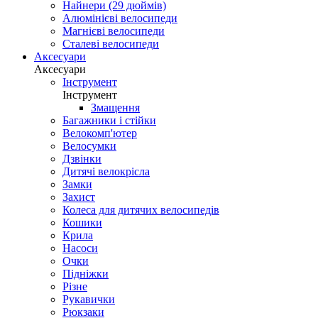
Найнери (29 дюймів)
Алюмінієві велосипеди
Магнієві велосипеди
Сталеві велосипеди
Аксесуари
Аксесуари
Інструмент
Інструмент
Змащення
Багажники і стійки
Велокомп'ютер
Велосумки
Дзвінки
Дитячі велокрісла
Замки
Захист
Колеса для дитячих велосипедів
Кошики
Крила
Насоси
Очки
Підніжки
Різне
Рукавички
Рюкзаки