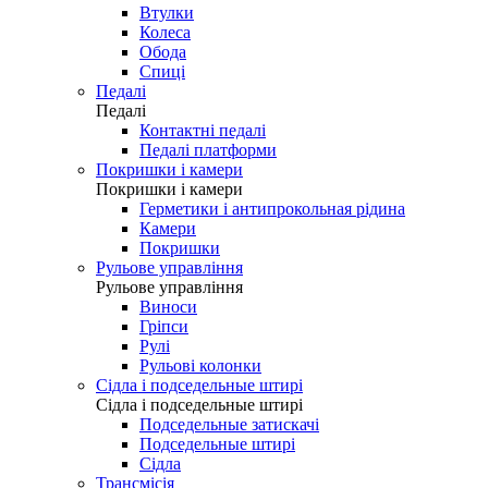
Втулки
Колеса
Обода
Спиці
Педалі
Педалі
Контактні педалі
Педалі платформи
Покришки і камери
Покришки і камери
Герметики і антипрокольная рідина
Камери
Покришки
Рульове управління
Рульове управління
Виноси
Гріпси
Рулі
Рульові колонки
Сідла і подседельные штирі
Сідла і подседельные штирі
Подседельные затискачі
Подседельные штирі
Сідла
Трансмісія