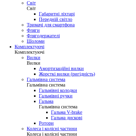
Світ
Світ
Габаритні ліхтарі
Передній світло
Тримачі для смартфона
Фляги
Флягодержателі
Шоломи
Комплектуючі
Комплектуючі
Вилки
Вилки
Амортизаційні вилки
Жорсткі вилки (ригідність)
Гальмівна система
Гальмівна система
Гальмівні колодки
Гальмівні ручки
Гальма
Гальмівна система
Гальма V-brake
Гальма дискові
Ротори
Колеса і колісні частини
Колеса і колісні частини