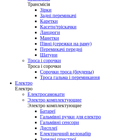
Трансмісія
Зірки
Задні перемикачі
Каретки
Касети/тріскачки
Ланцюги
Манетки
Півні (сережки на раму)
Перемикачі передні
Шатуни
Троса і сорочки
Троса і сорочки
Сорочки троса (боудены)
Троса гальма і перемикання
Електро
Електро
Електросамокати
Электро комплектующие
Электро комплектующие
Батареї
Гальмівні ручки для електро
Гальмівні сенсори
Дисплеї
Електричний велонабір
Зарядні пристрої