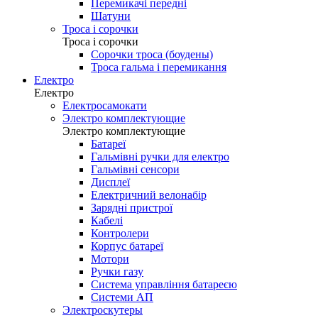
Трансмісія
Зірки
Задні перемикачі
Каретки
Касети/тріскачки
Ланцюги
Манетки
Півні (сережки на раму)
Перемикачі передні
Шатуни
Троса і сорочки
Троса і сорочки
Сорочки троса (боудены)
Троса гальма і перемикання
Електро
Електро
Електросамокати
Электро комплектующие
Электро комплектующие
Батареї
Гальмівні ручки для електро
Гальмівні сенсори
Дисплеї
Електричний велонабір
Зарядні пристрої