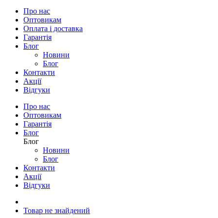
Кабелі
Контролери
Корпус батареї
Мотори
Ручки газу
Система управління батареєю
Системи АП
Электроскутеры
Про нас
Оптовикам
Оплата і доставка
Гарантія
Блог
Новини
Блог
Контакти
Акції
Відгуки
Про нас
Оптовикам
Гарантія
Блог
Блог