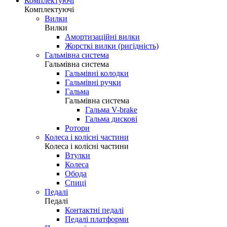
Світ
Світ
Габаритні ліхтарі
Передній світло
Тримачі для смартфона
Фляги
Флягодержателі
Шоломи
Комплектуючі
Комплектуючі
Вилки
Вилки
Амортизаційні вилки
Жорсткі вилки (ригідність)
Гальмівна система
Гальмівна система
Гальмівні колодки
Гальмівні ручки
Гальма
Гальмівна система
Гальма V-brake
Гальма дискові
Ротори
Колеса і колісні частини
Колеса і колісні частини