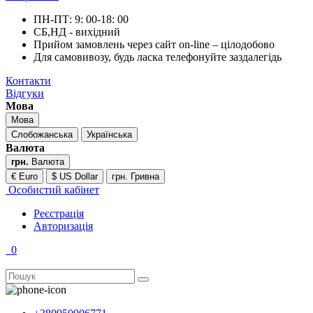
ПН-ПТ: 9: 00-18: 00
СБ,НД - вихідний
Прийом замовлень через сайт on-line – цілодобово
Для самовивозу, будь ласка телефонуйте заздалегідь
Контакти
Відгуки
Мова
Мова
Слобожанська
Українська
Валюта
грн.
Валюта
€ Euro
$ US Dollar
грн. Гривна
Особистий кабінет
Реєстрація
Авторизація
0