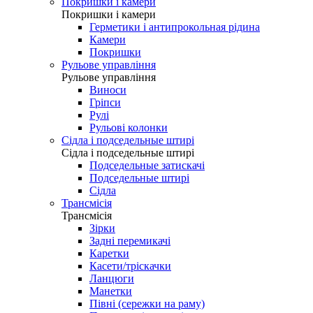
Втулки
Колеса
Обода
Спиці
Педалі
Педалі
Контактні педалі
Педалі платформи
Покришки і камери
Покришки і камери
Герметики і антипрокольная рідина
Камери
Покришки
Рульове управління
Рульове управління
Виноси
Гріпси
Рулі
Рульові колонки
Сідла і подседельные штирі
Сідла і подседельные штирі
Подседельные затискачі
Подседельные штирі
Сідла
Трансмісія