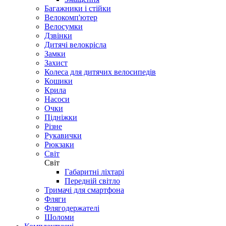
Найнери (29 дюймів)
Алюмінієві велосипеди
Магнієві велосипеди
Сталеві велосипеди
Аксесуари
Аксесуари
Інструмент
Інструмент
Змащення
Багажники і стійки
Велокомп'ютер
Велосумки
Дзвінки
Дитячі велокрісла
Замки
Захист
Колеса для дитячих велосипедів
Кошики
Крила
Насоси
Очки
Підніжки
Різне
Рукавички
Рюкзаки