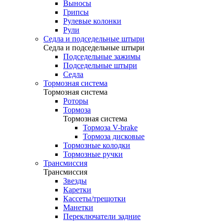
Выносы
Грипсы
Рулевые колонки
Рули
Седла и подседельные штыри
Седла и подседельные штыри
Подседельные зажимы
Подседельные штыри
Седла
Тормозная система
Тормозная система
Роторы
Тормоза
Тормозная система
Тормоза V-brake
Тормоза дисковые
Тормозные колодки
Тормозные ручки
Трансмиссия
Трансмиссия
Звезды
Каретки
Кассеты/трещотки
Манетки
Переключатели задние