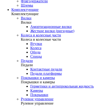
Флягодержатели
Шлемы
Комплектующие
Комплектующие
Вилки
Вилки
Амортизационные вилки
Жесткие вилки (ригидные)
Колеса и колесные части
Колеса и колесные части
Втулки
Колеса
Обода
Спицы
Педали
Педали
Контактные педали
Педали платформы
Покрышки и камеры
Покрышки и камеры
Герметики и антипрокольная жидкость
Камеры
Покрышки
Рулевое управление
Рулевое управление