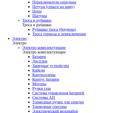
Переключатели передние
Петухи (серьги на раму)
Цепи
Шатуны
Троса и рубашки
Троса и рубашки
Рубашки троса (боудены)
Троса тормоза и переключения
Электро
Электро
Электро комплектующие
Электро комплектующие
Батареи
Дисплеи
Зарядные устройства
Кабели
Контроллеры
Корпус батареи
Моторы
Ручки газа
Система управления батареей
Системы АП
Тормозные ручки для электро
Тормозные сенсоры
Электрический велонабор