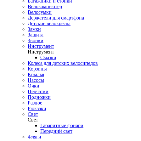
Багажники и стойки
Велокомпьютер
Велосумки
Держатели для смартфона
Детские велокресла
Замки
Защита
Звонки
Инструмент
Инструмент
Смазки
Колеса для детских велосипедов
Корзины
Крылья
Насосы
Очки
Перчатки
Подножки
Разное
Рюкзаки
Свет
Свет
Габаритные фонари
Передний свет
Фляги