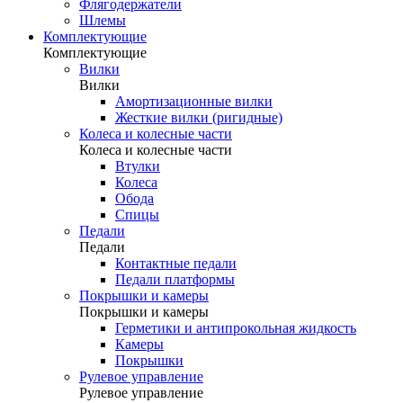
Флягодержатели
Шлемы
Комплектующие
Комплектующие
Вилки
Вилки
Амортизационные вилки
Жесткие вилки (ригидные)
Колеса и колесные части
Колеса и колесные части
Втулки
Колеса
Обода
Спицы
Педали
Педали
Контактные педали
Педали платформы
Покрышки и камеры
Покрышки и камеры
Герметики и антипрокольная жидкость
Камеры
Покрышки
Рулевое управление
Рулевое управление