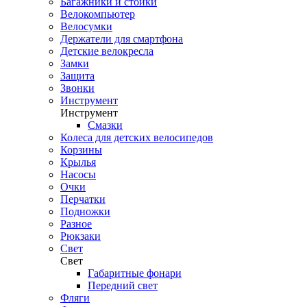
Багажники и стойки
Велокомпьютер
Велосумки
Держатели для смартфона
Детские велокресла
Замки
Защита
Звонки
Инструмент
Инструмент
Смазки
Колеса для детских велосипедов
Корзины
Крылья
Насосы
Очки
Перчатки
Подножки
Разное
Рюкзаки
Свет
Свет
Габаритные фонари
Передний свет
Фляги