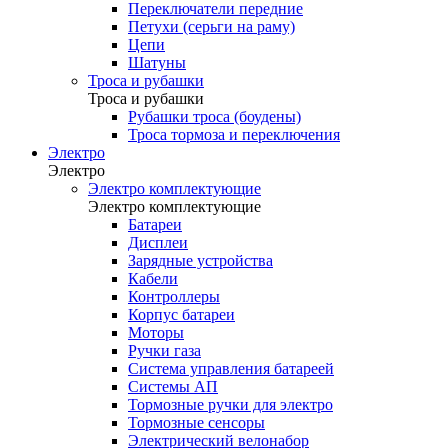
Переключатели передние
Петухи (серьги на раму)
Цепи
Шатуны
Троса и рубашки
Троса и рубашки
Рубашки троса (боудены)
Троса тормоза и переключения
Электро
Электро
Электро комплектующие
Электро комплектующие
Батареи
Дисплеи
Зарядные устройства
Кабели
Контроллеры
Корпус батареи
Моторы
Ручки газа
Система управления батареей
Системы АП
Тормозные ручки для электро
Тормозные сенсоры
Электрический велонабор