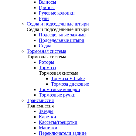
Выносы
Грипсы
Рулевые колонки
Рули
Седла и подседельные штыри
Седла и подседельные штыри
Подседельные зажимы
Подседельные штыри
Седла
Тормозная система
Тормозная система
Роторы
Тормоза
Тормозная система
Тормоза V-brake
Тормоза дисковые
Тормозные колодки
Тормозные ручки
Трансмиссия
Трансмиссия
Звезды
Каретки
Кассеты/трещотки
Манетки
Переключатели задние