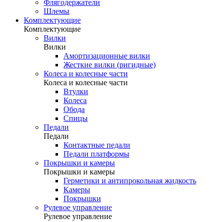
Флягодержатели
Шлемы
Комплектующие
Комплектующие
Вилки
Вилки
Амортизационные вилки
Жесткие вилки (ригидные)
Колеса и колесные части
Колеса и колесные части
Втулки
Колеса
Обода
Спицы
Педали
Педали
Контактные педали
Педали платформы
Покрышки и камеры
Покрышки и камеры
Герметики и антипрокольная жидкость
Камеры
Покрышки
Рулевое управление
Рулевое управление