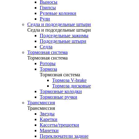
Выносы
Грипсы
Рулевые колонки
Рули
Седла и подседельные штыри
Седла и подседельные штыри
Подседельные зажимы
Подседельные штыри
Седла
Тормозная система
Тормозная система
Роторы
Тормоза
Тормозная система
Тормоза V-brake
Тормоза дисковые
Тормозные колодки
Тормозные ручки
Трансмиссия
Трансмиссия
Звезды
Каретки
Кассеты/трещотки
Манетки
Переключатели задние