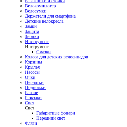
Багажники и стойки
Велокомпьютер
Велосумки
Держатели для смартфона
Детские велокресла
Замки
Защита
Звонки
Инструмент
Инструмент
Смазки
Колеса для детских велосипедов
Корзины
Крылья
Насосы
Очки
Перчатки
Подножки
Разное
Рюкзаки
Свет
Свет
Габаритные фонари
Передний свет
Фляги