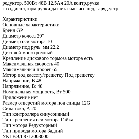
редуктор. 500Вт 48В 12.5Ач 20A контр,ручка
газа,диспл,торм.ручки,датчик с-мы асс.пед, заряд.устр.
Характеристики
Основные характеристики
Бренд
GP
Диаметр колеса
29"
Диаметр оси мотора
10
Диаметр под руль, мм
22,2
Дисплей
монохромный
Крепление дискового тормоза мотора
есть
Максимальная скорость
40
Максимальный пробег
65
Мотор под кассету/трещетку
Под трещетку
Напряжение, В
48
Напряжение, В:
48
Номинальная мощность, Вт
500
Приложение
нет
Размер отверстий мотора под спицы
12G
Сила тока, А
20
Тип контроллера
синусоидный
Тип крепления оси мотора
Гайка
Тип мотора
Редукторный
Тип привода мотора
Задний
УКТВЭД
8712003000