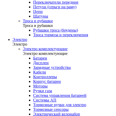
Переключатели передние
Петухи (серьги на раму)
Цепи
Шатуны
Троса и рубашки
Троса и рубашки
Рубашки троса (боудены)
Троса тормоза и переключения
Электро
Электро
Электро комплектующие
Электро комплектующие
Батареи
Дисплеи
Зарядные устройства
Кабели
Контроллеры
Корпус батареи
Моторы
Ручки газа
Система управления батареей
Системы АП
Тормозные ручки для электро
Тормозные сенсоры
Электрический велонабор