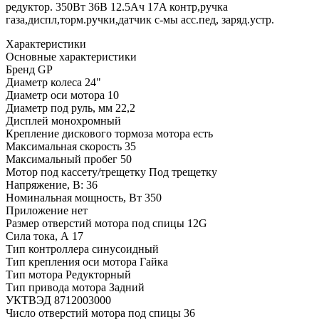
редуктор. 350Вт 36В 12.5Ач 17A контр,ручка
газа,диспл,торм.ручки,датчик с-мы асс.пед, заряд.устр.
Характеристики
Основные характеристики
Бренд
GP
Диаметр колеса
24"
Диаметр оси мотора
10
Диаметр под руль, мм
22,2
Дисплей
монохромный
Крепление дискового тормоза мотора
есть
Максимальная скорость
35
Максимальный пробег
50
Мотор под кассету/трещетку
Под трещетку
Напряжение, В:
36
Номинальная мощность, Вт
350
Приложение
нет
Размер отверстий мотора под спицы
12G
Сила тока, А
17
Тип контроллера
синусоидный
Тип крепления оси мотора
Гайка
Тип мотора
Редукторный
Тип привода мотора
Задний
УКТВЭД
8712003000
Число отверстий мотора под спицы
36