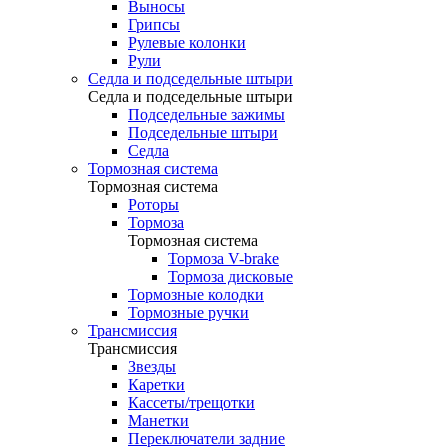
Выносы
Грипсы
Рулевые колонки
Рули
Седла и подседельные штыри
Седла и подседельные штыри
Подседельные зажимы
Подседельные штыри
Седла
Тормозная система
Тормозная система
Роторы
Тормоза
Тормозная система
Тормоза V-brake
Тормоза дисковые
Тормозные колодки
Тормозные ручки
Трансмиссия
Трансмиссия
Звезды
Каретки
Кассеты/трещотки
Манетки
Переключатели задние