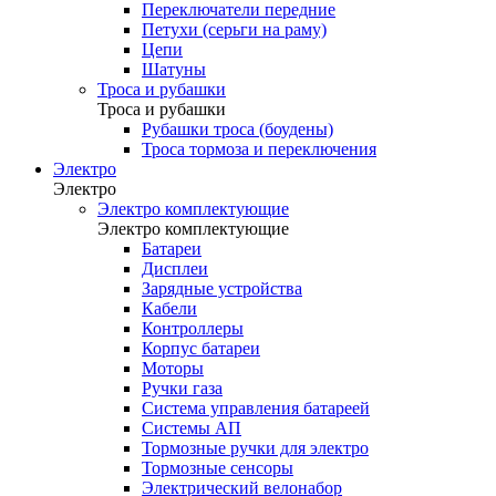
Переключатели передние
Петухи (серьги на раму)
Цепи
Шатуны
Троса и рубашки
Троса и рубашки
Рубашки троса (боудены)
Троса тормоза и переключения
Электро
Электро
Электро комплектующие
Электро комплектующие
Батареи
Дисплеи
Зарядные устройства
Кабели
Контроллеры
Корпус батареи
Моторы
Ручки газа
Система управления батареей
Системы АП
Тормозные ручки для электро
Тормозные сенсоры
Электрический велонабор