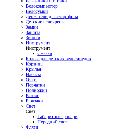
Багажники и стойки
Велокомпьютер
Велосумки
Держатели для смартфона
Детские велокресла
Замки
Защита
Звонки
Инструмент
Инструмент
Смазки
Колеса для детских велосипедов
Корзины
Крылья
Насосы
Очки
Перчатки
Подножки
Разное
Рюкзаки
Свет
Свет
Габаритные фонари
Передний свет
Фляги