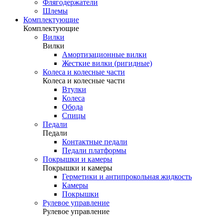
Флягодержатели
Шлемы
Комплектующие
Комплектующие
Вилки
Вилки
Амортизационные вилки
Жесткие вилки (ригидные)
Колеса и колесные части
Колеса и колесные части
Втулки
Колеса
Обода
Спицы
Педали
Педали
Контактные педали
Педали платформы
Покрышки и камеры
Покрышки и камеры
Герметики и антипрокольная жидкость
Камеры
Покрышки
Рулевое управление
Рулевое управление