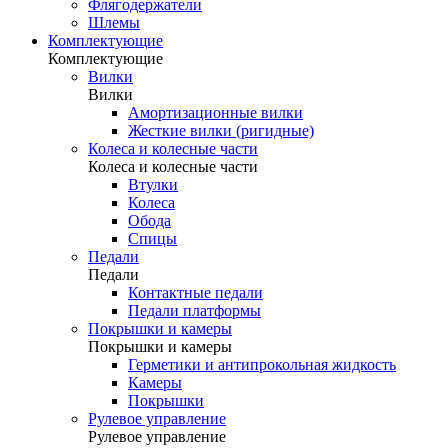
Флягодержатели
Шлемы
Комплектующие
Комплектующие
Вилки
Вилки
Амортизационные вилки
Жесткие вилки (ригидные)
Колеса и колесные части
Колеса и колесные части
Втулки
Колеса
Обода
Спицы
Педали
Педали
Контактные педали
Педали платформы
Покрышки и камеры
Покрышки и камеры
Герметики и антипрокольная жидкость
Камеры
Покрышки
Рулевое управление
Рулевое управление