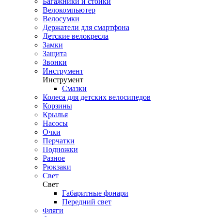
Багажники и стойки
Велокомпьютер
Велосумки
Держатели для смартфона
Детские велокресла
Замки
Защита
Звонки
Инструмент
Инструмент
Смазки
Колеса для детских велосипедов
Корзины
Крылья
Насосы
Очки
Перчатки
Подножки
Разное
Рюкзаки
Свет
Свет
Габаритные фонари
Передний свет
Фляги