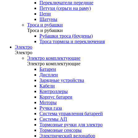
Переключатели передние
Петухи (серьги на раму)
Цепи
Шатуны
Троса и рубашки
Троса и рубашки
Рубашки троса (боудены)
Троса тормоза и переключения
Электро
Электро
Электро комплектующие
Электро комплектующие
Батареи
Дисплеи
Зарядные устройства
Кабели
Контроллеры
Корпус батареи
Моторы
Ручки газа
Система управления батареей
Системы АП
Тормозные ручки для электро
Тормозные сенсоры
Электрический велонабор