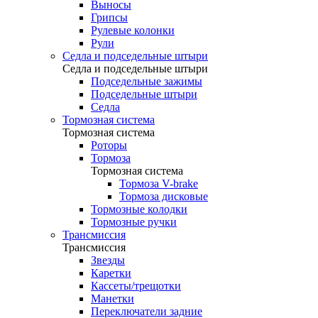
Выносы
Грипсы
Рулевые колонки
Рули
Седла и подседельные штыри
Седла и подседельные штыри
Подседельные зажимы
Подседельные штыри
Седла
Тормозная система
Тормозная система
Роторы
Тормоза
Тормозная система
Тормоза V-brake
Тормоза дисковые
Тормозные колодки
Тормозные ручки
Трансмиссия
Трансмиссия
Звезды
Каретки
Кассеты/трещотки
Манетки
Переключатели задние