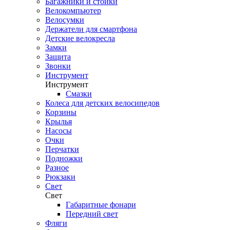
Багажники и стойки
Велокомпьютер
Велосумки
Держатели для смартфона
Детские велокресла
Замки
Защита
Звонки
Инструмент
Инструмент
Смазки
Колеса для детских велосипедов
Корзины
Крылья
Насосы
Очки
Перчатки
Подножки
Разное
Рюкзаки
Свет
Свет
Габаритные фонари
Передний свет
Фляги