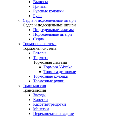
Выносы
Грипсы
Рулевые колонки
Рули
Седла и подседельные штыри
Седла и подседельные штыри
Подседельные зажимы
Подседельные штыри
Седла
Тормозная система
Тормозная система
Роторы
Тормоза
Тормозная система
Тормоза V-brake
Тормоза дисковые
Тормозные колодки
Тормозные ручки
Трансмиссия
Трансмиссия
Звезды
Каретки
Кассеты/трещотки
Манетки
Переключатели задние