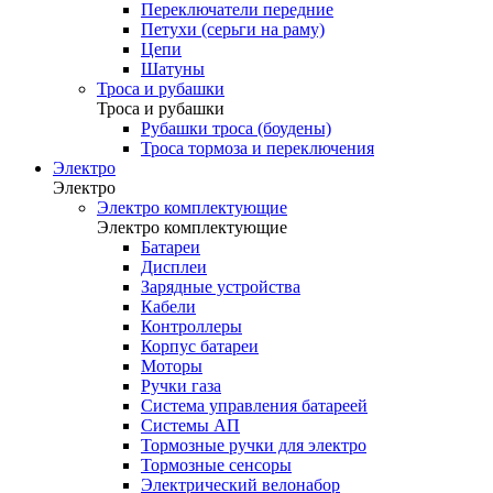
Переключатели передние
Петухи (серьги на раму)
Цепи
Шатуны
Троса и рубашки
Троса и рубашки
Рубашки троса (боудены)
Троса тормоза и переключения
Электро
Электро
Электро комплектующие
Электро комплектующие
Батареи
Дисплеи
Зарядные устройства
Кабели
Контроллеры
Корпус батареи
Моторы
Ручки газа
Система управления батареей
Системы АП
Тормозные ручки для электро
Тормозные сенсоры
Электрический велонабор