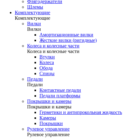
Флягодержатели
Шлемы
Комплектующие
Комплектующие
Вилки
Вилки
Амортизационные вилки
Жесткие вилки (ригидные)
Колеса и колесные части
Колеса и колесные части
Втулки
Колеса
Обода
Спицы
Педали
Педали
Контактные педали
Педали платформы
Покрышки и камеры
Покрышки и камеры
Герметики и антипрокольная жидкость
Камеры
Покрышки
Рулевое управление
Рулевое управление