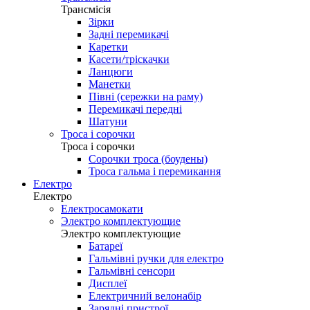
Трансмісія
Зірки
Задні перемикачі
Каретки
Касети/тріскачки
Ланцюги
Манетки
Півні (сережки на раму)
Перемикачі передні
Шатуни
Троса і сорочки
Троса і сорочки
Сорочки троса (боудены)
Троса гальма і перемикання
Електро
Електро
Електросамокати
Электро комплектующие
Электро комплектующие
Батареї
Гальмівні ручки для електро
Гальмівні сенсори
Дисплеї
Електричний велонабір
Зарядні пристрої