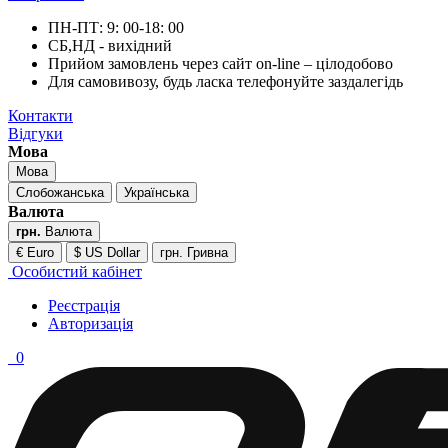
ПН-ПТ: 9: 00-18: 00
СБ,НД - вихідний
Прийом замовлень через сайт on-line – цілодобово
Для самовивозу, будь ласка телефонуйте заздалегідь
Контакти
Відгуки
Мова
Мова
Слобожанська
Українська
Валюта
грн.
Валюта
€ Euro
$ US Dollar
грн. Гривна
Особистий кабінет
Реєстрація
Авторизація
0