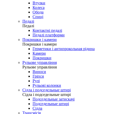
Втулки
Колеса
Обода
Спиці
Педалі
Педалі
Контактні педалі
Педалі платформи
Покришки і камери
Покришки і камери
Герметики і антипрокольная рідина
Камери
Покришки
Рульове управління
Рульове управління
Виноси
Гріпси
Рулі
Рульові колонки
Сідла і подседельные штирі
Сідла і подседельные штирі
Подседельные затискачі
Подседельные штирі
Сідла
Трансмісія