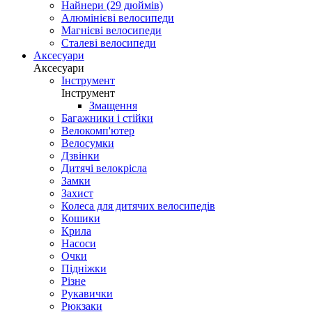
Найнери (29 дюймів)
Алюмінієві велосипеди
Магнієві велосипеди
Сталеві велосипеди
Аксесуари
Аксесуари
Інструмент
Інструмент
Змащення
Багажники і стійки
Велокомп'ютер
Велосумки
Дзвінки
Дитячі велокрісла
Замки
Захист
Колеса для дитячих велосипедів
Кошики
Крила
Насоси
Очки
Підніжки
Різне
Рукавички
Рюкзаки