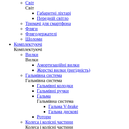
Світ
Світ
Габаритні ліхтарі
Передній світло
Тримачі для смартфона
Фляги
Флягодержателі
Шоломи
Комплектуючі
Комплектуючі
Вилки
Вилки
Амортизаційні вилки
Жорсткі вилки (ригідність)
Гальмівна система
Гальмівна система
Гальмівні колодки
Гальмівні ручки
Гальма
Гальмівна система
Гальма V-brake
Гальма дискові
Ротори
Колеса і колісні частини
Колеса і колісні частини