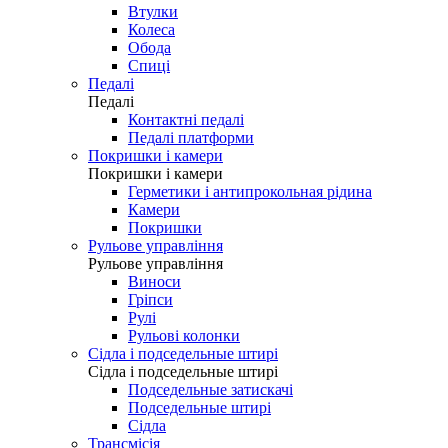
Втулки
Колеса
Обода
Спиці
Педалі
Педалі
Контактні педалі
Педалі платформи
Покришки і камери
Покришки і камери
Герметики і антипрокольная рідина
Камери
Покришки
Рульове управління
Рульове управління
Виноси
Гріпси
Рулі
Рульові колонки
Сідла і подседельные штирі
Сідла і подседельные штирі
Подседельные затискачі
Подседельные штирі
Сідла
Трансмісія