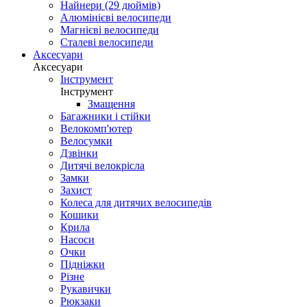
Найнери (29 дюймів)
Алюмінієві велосипеди
Магнієві велосипеди
Сталеві велосипеди
Аксесуари
Аксесуари
Інструмент
Інструмент
Змащення
Багажники і стійки
Велокомп'ютер
Велосумки
Дзвінки
Дитячі велокрісла
Замки
Захист
Колеса для дитячих велосипедів
Кошики
Крила
Насоси
Очки
Підніжки
Різне
Рукавички
Рюкзаки