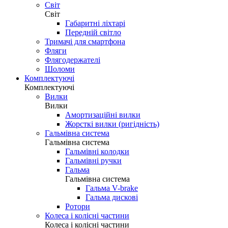
Світ
Світ
Габаритні ліхтарі
Передній світло
Тримачі для смартфона
Фляги
Флягодержателі
Шоломи
Комплектуючі
Комплектуючі
Вилки
Вилки
Амортизаційні вилки
Жорсткі вилки (ригідність)
Гальмівна система
Гальмівна система
Гальмівні колодки
Гальмівні ручки
Гальма
Гальмівна система
Гальма V-brake
Гальма дискові
Ротори
Колеса і колісні частини
Колеса і колісні частини