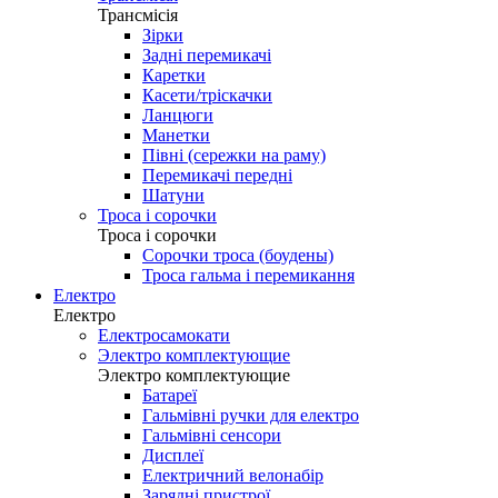
Трансмісія
Зірки
Задні перемикачі
Каретки
Касети/тріскачки
Ланцюги
Манетки
Півні (сережки на раму)
Перемикачі передні
Шатуни
Троса і сорочки
Троса і сорочки
Сорочки троса (боудены)
Троса гальма і перемикання
Електро
Електро
Електросамокати
Электро комплектующие
Электро комплектующие
Батареї
Гальмівні ручки для електро
Гальмівні сенсори
Дисплеї
Електричний велонабір
Зарядні пристрої