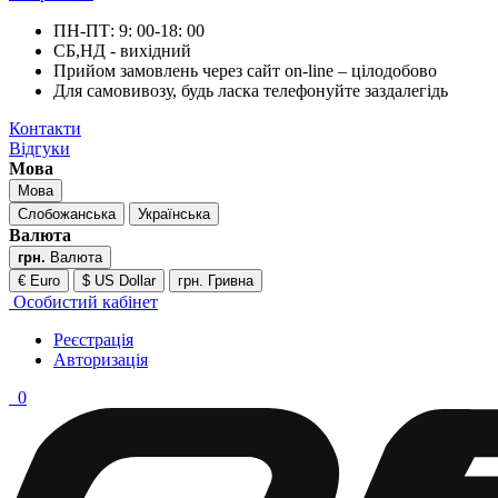
ПН-ПТ: 9: 00-18: 00
СБ,НД - вихідний
Прийом замовлень через сайт on-line – цілодобово
Для самовивозу, будь ласка телефонуйте заздалегідь
Контакти
Відгуки
Мова
Мова
Слобожанська
Українська
Валюта
грн.
Валюта
€ Euro
$ US Dollar
грн. Гривна
Особистий кабінет
Реєстрація
Авторизація
0