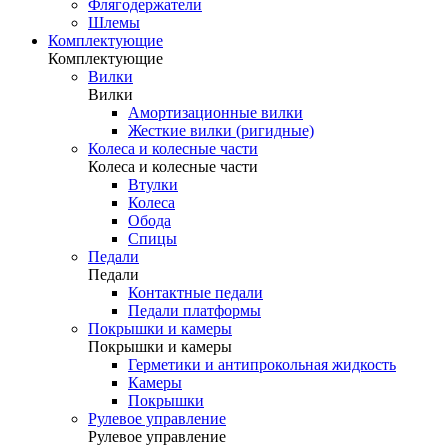
Флягодержатели
Шлемы
Комплектующие
Комплектующие
Вилки
Вилки
Амортизационные вилки
Жесткие вилки (ригидные)
Колеса и колесные части
Колеса и колесные части
Втулки
Колеса
Обода
Спицы
Педали
Педали
Контактные педали
Педали платформы
Покрышки и камеры
Покрышки и камеры
Герметики и антипрокольная жидкость
Камеры
Покрышки
Рулевое управление
Рулевое управление