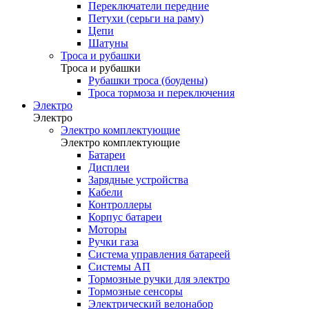
Переключатели передние
Петухи (серьги на раму)
Цепи
Шатуны
Троса и рубашки
Троса и рубашки
Рубашки троса (боудены)
Троса тормоза и переключения
Электро
Электро
Электро комплектующие
Электро комплектующие
Батареи
Дисплеи
Зарядные устройства
Кабели
Контроллеры
Корпус батареи
Моторы
Ручки газа
Система управления батареей
Системы АП
Тормозные ручки для электро
Тормозные сенсоры
Электрический велонабор