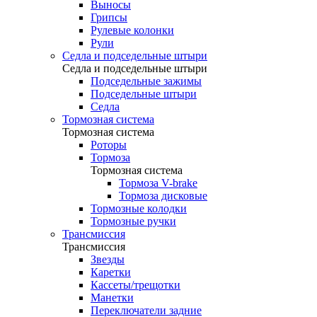
Выносы
Грипсы
Рулевые колонки
Рули
Седла и подседельные штыри
Седла и подседельные штыри
Подседельные зажимы
Подседельные штыри
Седла
Тормозная система
Тормозная система
Роторы
Тормоза
Тормозная система
Тормоза V-brake
Тормоза дисковые
Тормозные колодки
Тормозные ручки
Трансмиссия
Трансмиссия
Звезды
Каретки
Кассеты/трещотки
Манетки
Переключатели задние