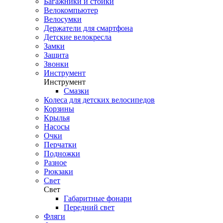
Багажники и стойки
Велокомпьютер
Велосумки
Держатели для смартфона
Детские велокресла
Замки
Защита
Звонки
Инструмент
Инструмент
Смазки
Колеса для детских велосипедов
Корзины
Крылья
Насосы
Очки
Перчатки
Подножки
Разное
Рюкзаки
Свет
Свет
Габаритные фонари
Передний свет
Фляги