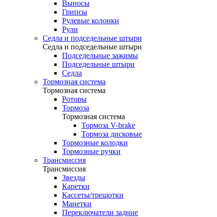
Выносы
Грипсы
Рулевые колонки
Рули
Седла и подседельные штыри
Седла и подседельные штыри
Подседельные зажимы
Подседельные штыри
Седла
Тормозная система
Тормозная система
Роторы
Тормоза
Тормозная система
Тормоза V-brake
Тормоза дисковые
Тормозные колодки
Тормозные ручки
Трансмиссия
Трансмиссия
Звезды
Каретки
Кассеты/трещотки
Манетки
Переключатели задние