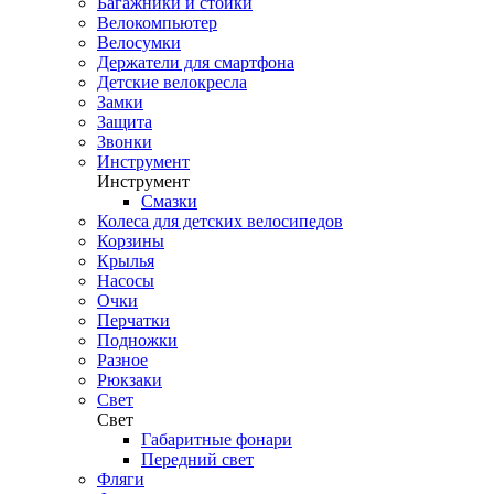
Багажники и стойки
Велокомпьютер
Велосумки
Держатели для смартфона
Детские велокресла
Замки
Защита
Звонки
Инструмент
Инструмент
Смазки
Колеса для детских велосипедов
Корзины
Крылья
Насосы
Очки
Перчатки
Подножки
Разное
Рюкзаки
Свет
Свет
Габаритные фонари
Передний свет
Фляги