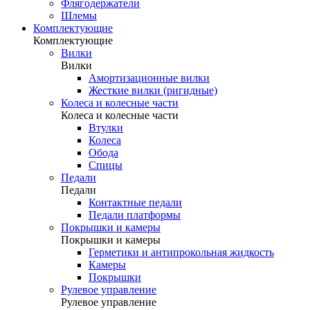
Флягодержатели
Шлемы
Комплектующие
Комплектующие
Вилки
Вилки
Амортизационные вилки
Жесткие вилки (ригидные)
Колеса и колесные части
Колеса и колесные части
Втулки
Колеса
Обода
Спицы
Педали
Педали
Контактные педали
Педали платформы
Покрышки и камеры
Покрышки и камеры
Герметики и антипрокольная жидкость
Камеры
Покрышки
Рулевое управление
Рулевое управление