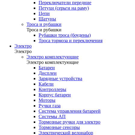
Переключатели передние
Петухи (серьги на раму)
Цепи
Шатуны
Троса и рубашки
Троса и рубашки
Рубашки троса (боудены)
Троса тормоза и переключения
Электро
Электро
Электро комплектующие
Электро комплектующие
Батареи
Дисплеи
Зарядные устройства
Кабели
Контроллеры
Корпус батареи
Моторы
Ручки газа
Система управления батареей
Системы АП
Тормозные ручки для электро
Тормозные сенсоры
Электрический велонабор