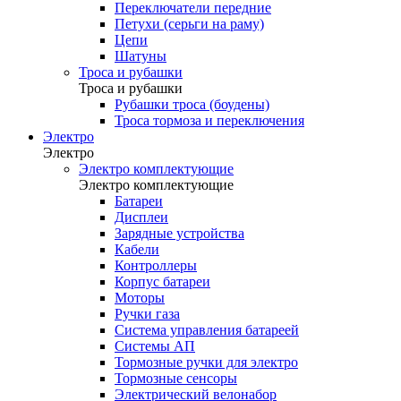
Переключатели передние
Петухи (серьги на раму)
Цепи
Шатуны
Троса и рубашки
Троса и рубашки
Рубашки троса (боудены)
Троса тормоза и переключения
Электро
Электро
Электро комплектующие
Электро комплектующие
Батареи
Дисплеи
Зарядные устройства
Кабели
Контроллеры
Корпус батареи
Моторы
Ручки газа
Система управления батареей
Системы АП
Тормозные ручки для электро
Тормозные сенсоры
Электрический велонабор