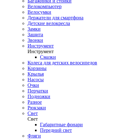
Багажники и стойки
Велокомпьютер
Велосумки
Держатели для смартфона
Детские велокресла
Замки
Защита
Звонки
Инструмент
Инструмент
Смазки
Колеса для детских велосипедов
Корзины
Крылья
Насосы
Очки
Перчатки
Подножки
Разное
Рюкзаки
Свет
Свет
Габаритные фонари
Передний свет
Фляги