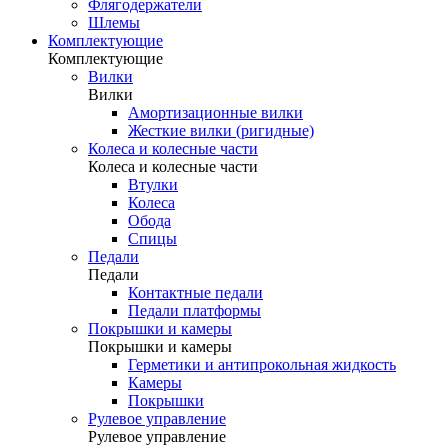
Флягодержатели
Шлемы
Комплектующие
Комплектующие
Вилки
Вилки
Амортизационные вилки
Жесткие вилки (ригидные)
Колеса и колесные части
Колеса и колесные части
Втулки
Колеса
Обода
Спицы
Педали
Педали
Контактные педали
Педали платформы
Покрышки и камеры
Покрышки и камеры
Герметики и антипрокольная жидкость
Камеры
Покрышки
Рулевое управление
Рулевое управление