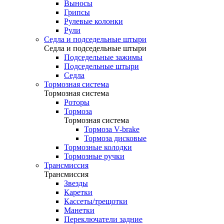
Выносы
Грипсы
Рулевые колонки
Рули
Седла и подседельные штыри
Седла и подседельные штыри
Подседельные зажимы
Подседельные штыри
Седла
Тормозная система
Тормозная система
Роторы
Тормоза
Тормозная система
Тормоза V-brake
Тормоза дисковые
Тормозные колодки
Тормозные ручки
Трансмиссия
Трансмиссия
Звезды
Каретки
Кассеты/трещотки
Манетки
Переключатели задние