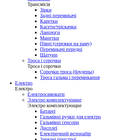
Трансмісія
Зірки
Задні перемикачі
Каретки
Касети/тріскачки
Ланцюги
Манетки
Півні (сережки на раму)
Перемикачі передні
Шатуни
Троса і сорочки
Троса і сорочки
Сорочки троса (боудены)
Троса гальма і перемикання
Електро
Електро
Електросамокати
Электро комплектующие
Электро комплектующие
Батареї
Гальмівні ручки для електро
Гальмівні сенсори
Дисплеї
Електричний велонабір
Зарядні пристрої