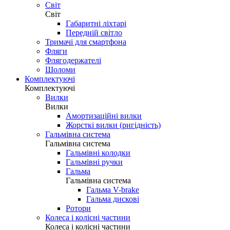
Світ
Світ
Габаритні ліхтарі
Передній світло
Тримачі для смартфона
Фляги
Флягодержателі
Шоломи
Комплектуючі
Комплектуючі
Вилки
Вилки
Амортизаційні вилки
Жорсткі вилки (ригідність)
Гальмівна система
Гальмівна система
Гальмівні колодки
Гальмівні ручки
Гальма
Гальмівна система
Гальма V-brake
Гальма дискові
Ротори
Колеса і колісні частини
Колеса і колісні частини