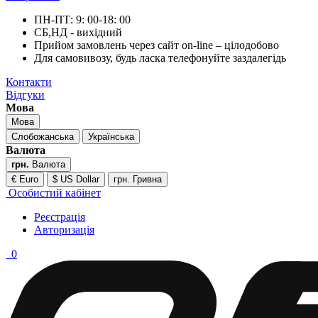
ПН-ПТ: 9: 00-18: 00
СБ,НД - вихідний
Прийом замовлень через сайт on-line – цілодобово
Для самовивозу, будь ласка телефонуйте заздалегідь
Контакти
Відгуки
Мова
Мова
Слобожанська
Українська
Валюта
грн.
Валюта
€ Euro
$ US Dollar
грн. Гривна
Особистий кабінет
Реєстрація
Авторизація
0