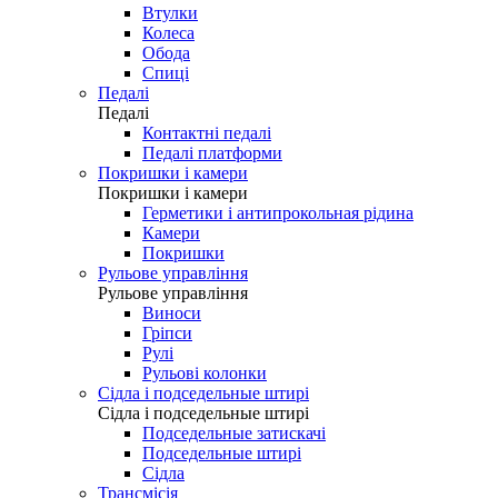
Втулки
Колеса
Обода
Спиці
Педалі
Педалі
Контактні педалі
Педалі платформи
Покришки і камери
Покришки і камери
Герметики і антипрокольная рідина
Камери
Покришки
Рульове управління
Рульове управління
Виноси
Гріпси
Рулі
Рульові колонки
Сідла і подседельные штирі
Сідла і подседельные штирі
Подседельные затискачі
Подседельные штирі
Сідла
Трансмісія