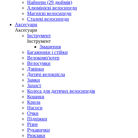
Найнери (29 дюймів)
Алюмінієві велосипеди
Магнієві велосипеди
Сталеві велосипеди
Аксесуари
Аксесуари
Інструмент
Інструмент
Змащення
Багажники і стійки
Велокомп'ютер
Велосумки
Дзвінки
Дитячі велокрісла
Замки
Захист
Колеса для дитячих велосипедів
Кошики
Крила
Насоси
Очки
Підніжки
Різне
Рукавички
Рюкзаки