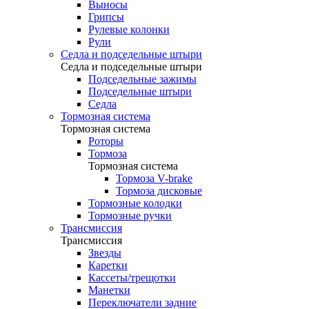
Выносы
Грипсы
Рулевые колонки
Рули
Седла и подседельные штыри
Седла и подседельные штыри
Подседельные зажимы
Подседельные штыри
Седла
Тормозная система
Тормозная система
Роторы
Тормоза
Тормозная система
Тормоза V-brake
Тормоза дисковые
Тормозные колодки
Тормозные ручки
Трансмиссия
Трансмиссия
Звезды
Каретки
Кассеты/трещотки
Манетки
Переключатели задние