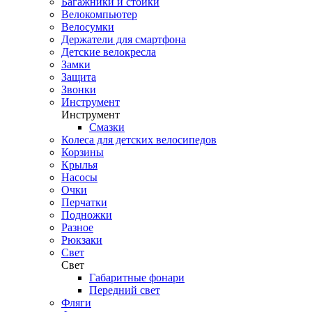
Багажники и стойки
Велокомпьютер
Велосумки
Держатели для смартфона
Детские велокресла
Замки
Защита
Звонки
Инструмент
Инструмент
Смазки
Колеса для детских велосипедов
Корзины
Крылья
Насосы
Очки
Перчатки
Подножки
Разное
Рюкзаки
Свет
Свет
Габаритные фонари
Передний свет
Фляги