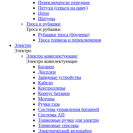
Переключатели передние
Петухи (серьги на раму)
Цепи
Шатуны
Троса и рубашки
Троса и рубашки
Рубашки троса (боудены)
Троса тормоза и переключения
Электро
Электро
Электро комплектующие
Электро комплектующие
Батареи
Дисплеи
Зарядные устройства
Кабели
Контроллеры
Корпус батареи
Моторы
Ручки газа
Система управления батареей
Системы АП
Тормозные ручки для электро
Тормозные сенсоры
Электрический велонабор