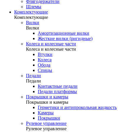
Флягодержатели
Шлемы
Комплектующие
Комплектующие
Вилки
Вилки
Амортизационные вилки
Жесткие вилки (ригидные)
Колеса и колесные части
Колеса и колесные части
Втулки
Колеса
Обода
Спицы
Педали
Педали
Контактные педали
Педали платформы
Покрышки и камеры
Покрышки и камеры
Герметики и антипрокольная жидкость
Камеры
Покрышки
Рулевое управление
Рулевое управление