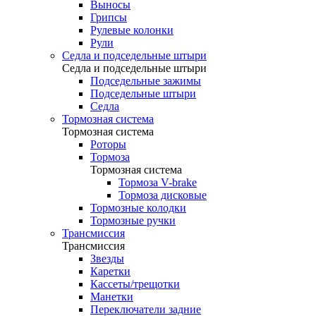
Выносы
Грипсы
Рулевые колонки
Рули
Седла и подседельные штыри
Седла и подседельные штыри
Подседельные зажимы
Подседельные штыри
Седла
Тормозная система
Тормозная система
Роторы
Тормоза
Тормозная система
Тормоза V-brake
Тормоза дисковые
Тормозные колодки
Тормозные ручки
Трансмиссия
Трансмиссия
Звезды
Каретки
Кассеты/трещотки
Манетки
Переключатели задние