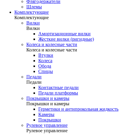
Флягодержатели
Шлемы
Комплектующие
Комплектующие
Вилки
Вилки
Амортизационные вилки
Жесткие вилки (ригидные)
Колеса и колесные части
Колеса и колесные части
Втулки
Колеса
Обода
Спицы
Педали
Педали
Контактные педали
Педали платформы
Покрышки и камеры
Покрышки и камеры
Герметики и антипрокольная жидкость
Камеры
Покрышки
Рулевое управление
Рулевое управление