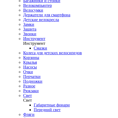
Багажники и стойки
Велокомпьютер
Велосумки
Держатели для смартфона
Детские велокресла
Замки
Защита
Звонки
Инструмент
Инструмент
Смазки
Колеса для детских велосипедов
Корзины
Крылья
Насосы
Очки
Перчатки
Подножки
Разное
Рюкзаки
Свет
Свет
Габаритные фонари
Передний свет
Фляги