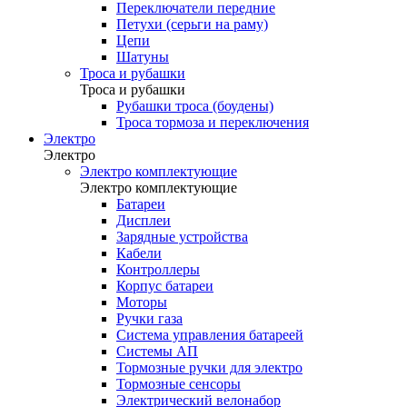
Переключатели передние
Петухи (серьги на раму)
Цепи
Шатуны
Троса и рубашки
Троса и рубашки
Рубашки троса (боудены)
Троса тормоза и переключения
Электро
Электро
Электро комплектующие
Электро комплектующие
Батареи
Дисплеи
Зарядные устройства
Кабели
Контроллеры
Корпус батареи
Моторы
Ручки газа
Система управления батареей
Системы АП
Тормозные ручки для электро
Тормозные сенсоры
Электрический велонабор