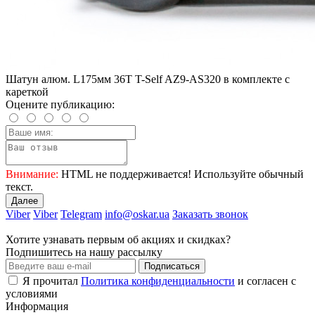
Шатун алюм. L175мм 36T T-Self AZ9-AS320 в комплекте с
кареткой
Оцените публикацию:
Внимание:
HTML не поддерживается! Используйте обычный
текст.
Далее
Viber
Viber
Telegram
info@oskar.ua
Заказать звонок
Хотите узнавать первым об акциях и скидках?
Подпишитесь на нашу рассылку
Подписаться
Я прочитал
Политика конфиденциальности
и согласен с
условиями
Информация