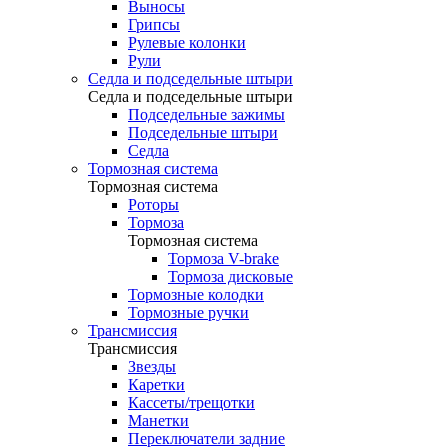
Выносы
Грипсы
Рулевые колонки
Рули
Седла и подседельные штыри
Седла и подседельные штыри
Подседельные зажимы
Подседельные штыри
Седла
Тормозная система
Тормозная система
Роторы
Тормоза
Тормозная система
Тормоза V-brake
Тормоза дисковые
Тормозные колодки
Тормозные ручки
Трансмиссия
Трансмиссия
Звезды
Каретки
Кассеты/трещотки
Манетки
Переключатели задние