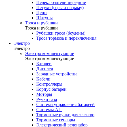
Переключатели передние
Петухи (серьги на раму)
Цепи
Шатуны
Троса и рубашки
Троса и рубашки
Рубашки троса (боудены)
Троса тормоза и переключения
Электро
Электро
Электро комплектующие
Электро комплектующие
Батареи
Дисплеи
Зарядные устройства
Кабели
Контроллеры
Корпус батареи
Моторы
Ручки газа
Система управления батареей
Системы АП
Тормозные ручки для электро
Тормозные сенсоры
Электрический велонабор