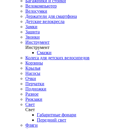
Багажники и стойки
Велокомпьютер
Велосумки
Держатели для смартфона
Детские велокресла
Замки
Защита
Звонки
Инструмент
Инструмент
Смазки
Колеса для детских велосипедов
Корзины
Крылья
Насосы
Очки
Перчатки
Подножки
Разное
Рюкзаки
Свет
Свет
Габаритные фонари
Передний свет
Фляги