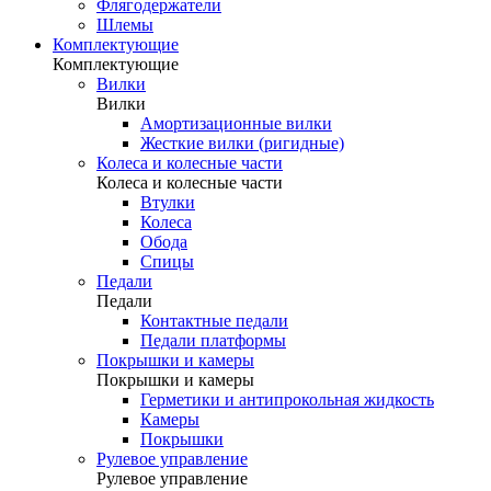
Флягодержатели
Шлемы
Комплектующие
Комплектующие
Вилки
Вилки
Амортизационные вилки
Жесткие вилки (ригидные)
Колеса и колесные части
Колеса и колесные части
Втулки
Колеса
Обода
Спицы
Педали
Педали
Контактные педали
Педали платформы
Покрышки и камеры
Покрышки и камеры
Герметики и антипрокольная жидкость
Камеры
Покрышки
Рулевое управление
Рулевое управление