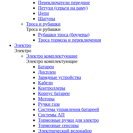
Переключатели передние
Петухи (серьги на раму)
Цепи
Шатуны
Троса и рубашки
Троса и рубашки
Рубашки троса (боудены)
Троса тормоза и переключения
Электро
Электро
Электро комплектующие
Электро комплектующие
Батареи
Дисплеи
Зарядные устройства
Кабели
Контроллеры
Корпус батареи
Моторы
Ручки газа
Система управления батареей
Системы АП
Тормозные ручки для электро
Тормозные сенсоры
Электрический велонабор