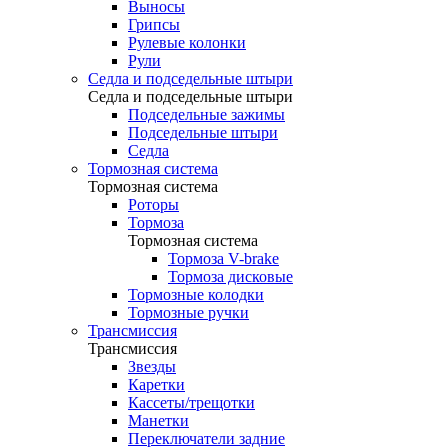
Выносы
Грипсы
Рулевые колонки
Рули
Седла и подседельные штыри
Седла и подседельные штыри
Подседельные зажимы
Подседельные штыри
Седла
Тормозная система
Тормозная система
Роторы
Тормоза
Тормозная система
Тормоза V-brake
Тормоза дисковые
Тормозные колодки
Тормозные ручки
Трансмиссия
Трансмиссия
Звезды
Каретки
Кассеты/трещотки
Манетки
Переключатели задние