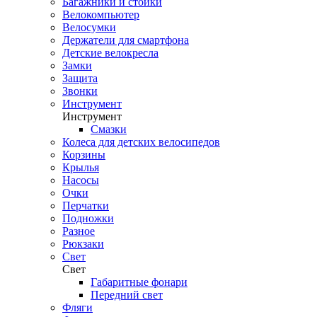
Багажники и стойки
Велокомпьютер
Велосумки
Держатели для смартфона
Детские велокресла
Замки
Защита
Звонки
Инструмент
Инструмент
Смазки
Колеса для детских велосипедов
Корзины
Крылья
Насосы
Очки
Перчатки
Подножки
Разное
Рюкзаки
Свет
Свет
Габаритные фонари
Передний свет
Фляги