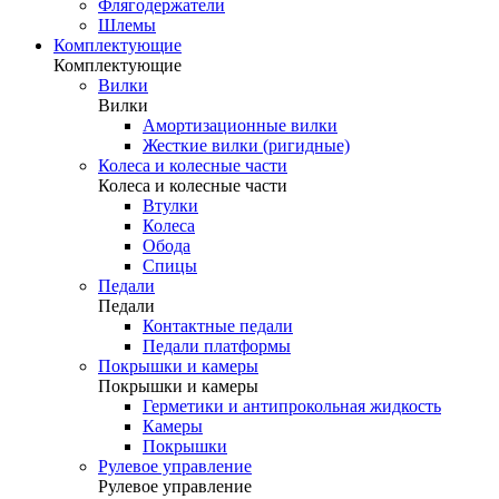
Флягодержатели
Шлемы
Комплектующие
Комплектующие
Вилки
Вилки
Амортизационные вилки
Жесткие вилки (ригидные)
Колеса и колесные части
Колеса и колесные части
Втулки
Колеса
Обода
Спицы
Педали
Педали
Контактные педали
Педали платформы
Покрышки и камеры
Покрышки и камеры
Герметики и антипрокольная жидкость
Камеры
Покрышки
Рулевое управление
Рулевое управление