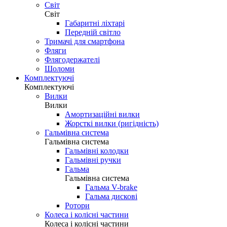
Світ
Світ
Габаритні ліхтарі
Передній світло
Тримачі для смартфона
Фляги
Флягодержателі
Шоломи
Комплектуючі
Комплектуючі
Вилки
Вилки
Амортизаційні вилки
Жорсткі вилки (ригідність)
Гальмівна система
Гальмівна система
Гальмівні колодки
Гальмівні ручки
Гальма
Гальмівна система
Гальма V-brake
Гальма дискові
Ротори
Колеса і колісні частини
Колеса і колісні частини