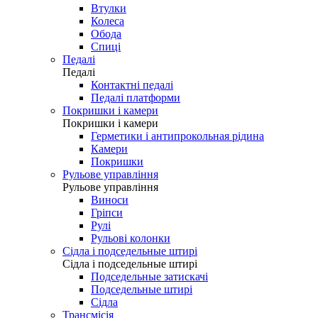
Втулки
Колеса
Обода
Спиці
Педалі
Педалі
Контактні педалі
Педалі платформи
Покришки і камери
Покришки і камери
Герметики і антипрокольная рідина
Камери
Покришки
Рульове управління
Рульове управління
Виноси
Гріпси
Рулі
Рульові колонки
Сідла і подседельные штирі
Сідла і подседельные штирі
Подседельные затискачі
Подседельные штирі
Сідла
Трансмісія