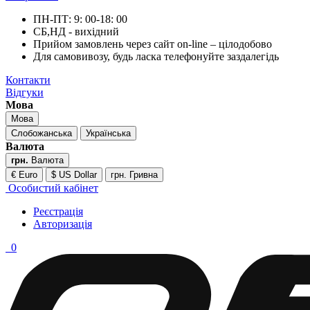
ПН-ПТ: 9: 00-18: 00
СБ,НД - вихідний
Прийом замовлень через сайт on-line – цілодобово
Для самовивозу, будь ласка телефонуйте заздалегідь
Контакти
Відгуки
Мова
Мова
Слобожанська
Українська
Валюта
грн.
Валюта
€ Euro
$ US Dollar
грн. Гривна
Особистий кабінет
Реєстрація
Авторизація
0