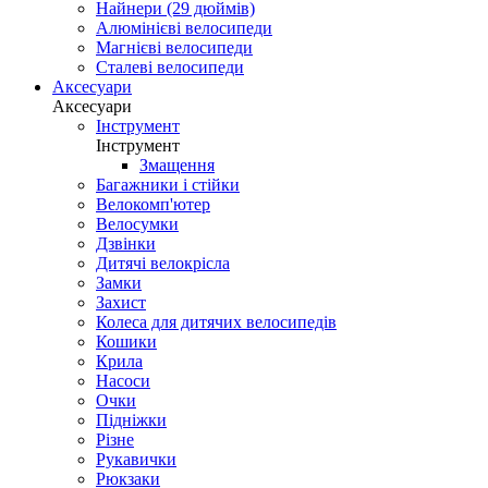
Найнери (29 дюймів)
Алюмінієві велосипеди
Магнієві велосипеди
Сталеві велосипеди
Аксесуари
Аксесуари
Інструмент
Інструмент
Змащення
Багажники і стійки
Велокомп'ютер
Велосумки
Дзвінки
Дитячі велокрісла
Замки
Захист
Колеса для дитячих велосипедів
Кошики
Крила
Насоси
Очки
Підніжки
Різне
Рукавички
Рюкзаки