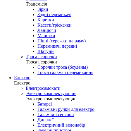
Трансмісія
Зірки
Задні перемикачі
Каретки
Касети/тріскачки
Ланцюги
Манетки
Півні (сережки на раму)
Перемикачі передні
Шатуни
Троса і сорочки
Троса і сорочки
Сорочки троса (боудены)
Троса гальма і перемикання
Електро
Електро
Електросамокати
Электро комплектующие
Электро комплектующие
Батареї
Гальмівні ручки для електро
Гальмівні сенсори
Дисплеї
Електричний велонабір
Зарядні пристрої