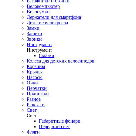
Багажники и стойки
Велокомпьютер
Велосумки
Держатели для смартфона
Детские велокресла
Замки
Защита
Звонки
Инструмент
Инструмент
Смазки
Колеса для детских велосипедов
Корзины
Крылья
Насосы
Очки
Перчатки
Подножки
Разное
Рюкзаки
Свет
Свет
Габаритные фонари
Передний свет
Фляги