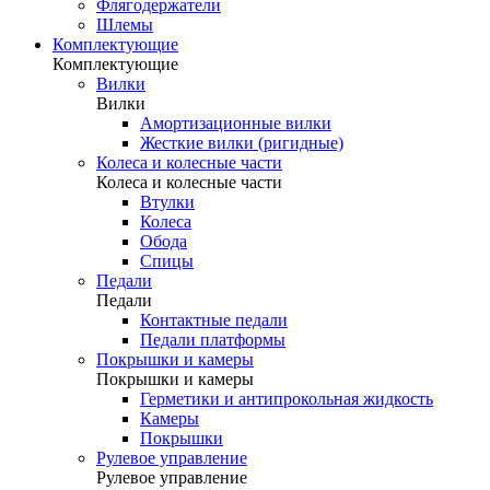
Флягодержатели
Шлемы
Комплектующие
Комплектующие
Вилки
Вилки
Амортизационные вилки
Жесткие вилки (ригидные)
Колеса и колесные части
Колеса и колесные части
Втулки
Колеса
Обода
Спицы
Педали
Педали
Контактные педали
Педали платформы
Покрышки и камеры
Покрышки и камеры
Герметики и антипрокольная жидкость
Камеры
Покрышки
Рулевое управление
Рулевое управление