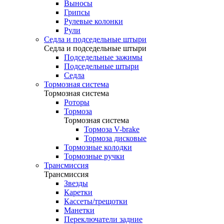
Выносы
Грипсы
Рулевые колонки
Рули
Седла и подседельные штыри
Седла и подседельные штыри
Подседельные зажимы
Подседельные штыри
Седла
Тормозная система
Тормозная система
Роторы
Тормоза
Тормозная система
Тормоза V-brake
Тормоза дисковые
Тормозные колодки
Тормозные ручки
Трансмиссия
Трансмиссия
Звезды
Каретки
Кассеты/трещотки
Манетки
Переключатели задние