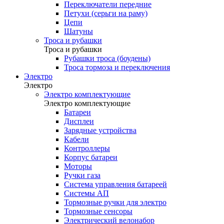
Переключатели передние
Петухи (серьги на раму)
Цепи
Шатуны
Троса и рубашки
Троса и рубашки
Рубашки троса (боудены)
Троса тормоза и переключения
Электро
Электро
Электро комплектующие
Электро комплектующие
Батареи
Дисплеи
Зарядные устройства
Кабели
Контроллеры
Корпус батареи
Моторы
Ручки газа
Система управления батареей
Системы АП
Тормозные ручки для электро
Тормозные сенсоры
Электрический велонабор