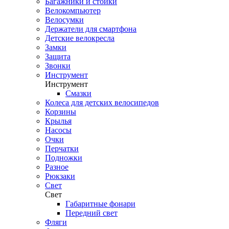
Багажники и стойки
Велокомпьютер
Велосумки
Держатели для смартфона
Детские велокресла
Замки
Защита
Звонки
Инструмент
Инструмент
Смазки
Колеса для детских велосипедов
Корзины
Крылья
Насосы
Очки
Перчатки
Подножки
Разное
Рюкзаки
Свет
Свет
Габаритные фонари
Передний свет
Фляги