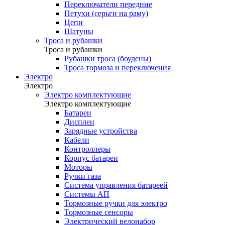
Переключатели передние
Петухи (серьги на раму)
Цепи
Шатуны
Троса и рубашки
Троса и рубашки
Рубашки троса (боудены)
Троса тормоза и переключения
Электро
Электро
Электро комплектующие
Электро комплектующие
Батареи
Дисплеи
Зарядные устройства
Кабели
Контроллеры
Корпус батареи
Моторы
Ручки газа
Система управления батареей
Системы АП
Тормозные ручки для электро
Тормозные сенсоры
Электрический велонабор