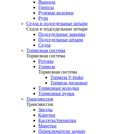
Выносы
Грипсы
Рулевые колонки
Рули
Седла и подседельные штыри
Седла и подседельные штыри
Подседельные зажимы
Подседельные штыри
Седла
Тормозная система
Тормозная система
Роторы
Тормоза
Тормозная система
Тормоза V-brake
Тормоза дисковые
Тормозные колодки
Тормозные ручки
Трансмиссия
Трансмиссия
Звезды
Каретки
Кассеты/трещотки
Манетки
Переключатели задние