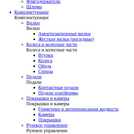
Флягодержатели
Шлемы
Комплектующие
Комплектующие
Вилки
Вилки
Амортизационные вилки
Жесткие вилки (ригидные)
Колеса и колесные части
Колеса и колесные части
Втулки
Колеса
Обода
Спицы
Педали
Педали
Контактные педали
Педали платформы
Покрышки и камеры
Покрышки и камеры
Герметики и антипрокольная жидкость
Камеры
Покрышки
Рулевое управление
Рулевое управление