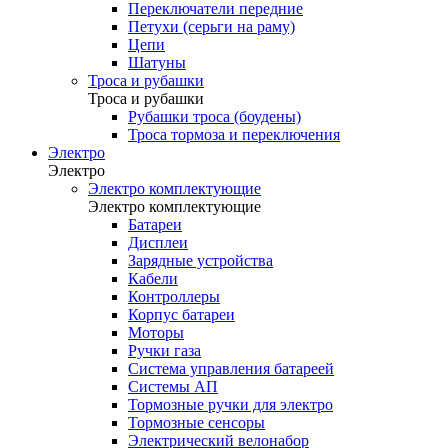
Переключатели передние
Петухи (серьги на раму)
Цепи
Шатуны
Троса и рубашки
Троса и рубашки
Рубашки троса (боудены)
Троса тормоза и переключения
Электро
Электро
Электро комплектующие
Электро комплектующие
Батареи
Дисплеи
Зарядные устройства
Кабели
Контроллеры
Корпус батареи
Моторы
Ручки газа
Система управления батареей
Системы АП
Тормозные ручки для электро
Тормозные сенсоры
Электрический велонабор