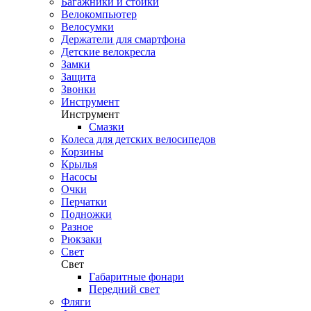
Багажники и стойки
Велокомпьютер
Велосумки
Держатели для смартфона
Детские велокресла
Замки
Защита
Звонки
Инструмент
Инструмент
Смазки
Колеса для детских велосипедов
Корзины
Крылья
Насосы
Очки
Перчатки
Подножки
Разное
Рюкзаки
Свет
Свет
Габаритные фонари
Передний свет
Фляги