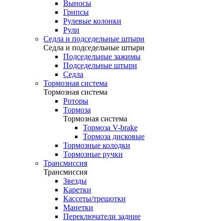
Выносы
Грипсы
Рулевые колонки
Рули
Седла и подседельные штыри
Седла и подседельные штыри
Подседельные зажимы
Подседельные штыри
Седла
Тормозная система
Тормозная система
Роторы
Тормоза
Тормозная система
Тормоза V-brake
Тормоза дисковые
Тормозные колодки
Тормозные ручки
Трансмиссия
Трансмиссия
Звезды
Каретки
Кассеты/трещотки
Манетки
Переключатели задние