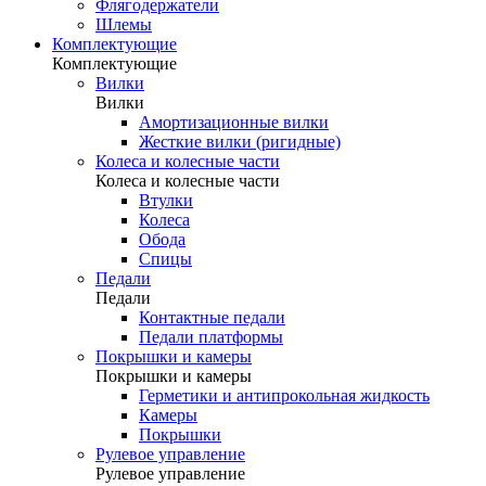
Флягодержатели
Шлемы
Комплектующие
Комплектующие
Вилки
Вилки
Амортизационные вилки
Жесткие вилки (ригидные)
Колеса и колесные части
Колеса и колесные части
Втулки
Колеса
Обода
Спицы
Педали
Педали
Контактные педали
Педали платформы
Покрышки и камеры
Покрышки и камеры
Герметики и антипрокольная жидкость
Камеры
Покрышки
Рулевое управление
Рулевое управление